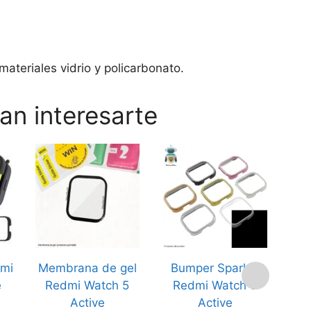
materiales vidrio y policarbonato.
an interesarte
Este
Este
producto
prod
tiene
tiene
múltiples
múlti
variantes.
varia
Las
Las
opciones
opci
mi
Membrana de gel
Bumper Sparkle
P
se
se
e
Redmi Watch 5
Redmi Watch 5
pueden
pued
Active
Active
elegir
elegi