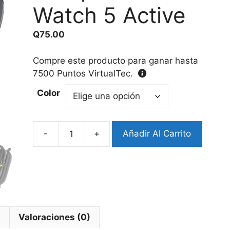
Watch 5 Active
Q
75.00
Compre este producto para ganar hasta
7500
Puntos VirtualTec.
Color
-
+
Añadir Al Carrito
Bumper
Completo
Redmi
Watch
5
Active
cantidad
l
Valoraciones (0)