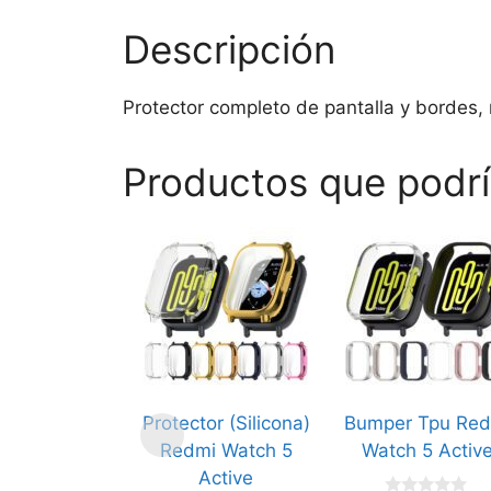
Descripción
Protector completo de pantalla y bordes, 
Productos que podrí
Este
Este
producto
producto
tiene
tiene
múltiples
múltiples
variantes.
variantes.
Las
Las
opciones
opciones
Protector (Silicona)
Bumper Tpu Red
se
se
Redmi Watch 5
Watch 5 Activ
pueden
pueden
Active
elegir
elegir