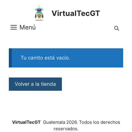
Saltar
al
VirtualTecGT
contenido
Menú
Tu carrito está vacío.
Volver a la tienda
VirtualTecGT
Guatemala 2026. Todos los derechos
reservados.