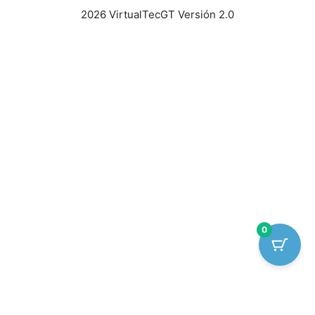
2026 VirtualTecGT Versión 2.0
0
Artículo añadido al carrito.
Finalizar Compra
0 artículos -
Q
0.00