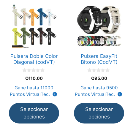
Este
Este
producto
producto
tiene
tiene
múltiples
múltiples
variantes.
variantes.
Las
Las
opciones
opciones
Pulsera Doble Color
Pulsera EasyFit
se
se
Diagonal (codVT)
Bitono (CodVT)
pueden
pueden
elegir
elegir
0
0
Q
110.00
Q
95.00
en
en
d
d
e
e
Gane hasta
11000
Gane hasta
9500
la
la
5
5
Puntos VirtualTec.
Puntos VirtualTec.
página
página
de
de
Seleccionar
Seleccionar
producto
producto
opciones
opciones