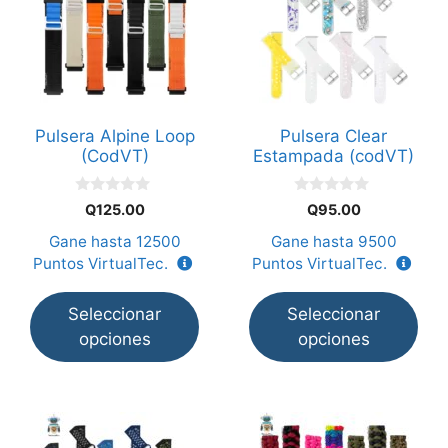
tiene
tiene
múltiples
múltiples
variantes.
variantes.
Las
Las
opciones
opciones
Pulsera Alpine Loop
Pulsera Clear
se
se
(CodVT)
Estampada (codVT)
pueden
pueden
elegir
elegir
0
0
Q
125.00
Q
95.00
en
en
d
d
e
e
Gane hasta
12500
Gane hasta
9500
la
la
5
5
Puntos VirtualTec.
Puntos VirtualTec.
página
página
de
de
Seleccionar
Seleccionar
producto
producto
opciones
opciones
Este
Este