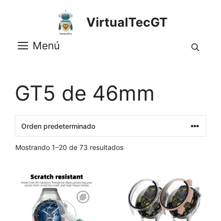
Saltar
al
VirtualTecGT
contenido
Menú
GT5 de 46mm
Mostrando 1–20 de 73 resultados
Este
producto
tiene
múltiples