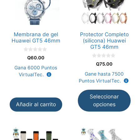
múltiples
variantes.
Las
opciones
Membrana de gel
Protector Completo
se
Huawei GT5 46mm
(silicona) Huawei
pueden
GT5 46mm
elegir
0
Q
60.00
en
d
0
Q
75.00
e
d
Gana
6000
Puntos
la
5
e
Gane hasta
7500
VirtualTec.
5
página
Puntos VirtualTec.
de
producto
Seleccionar
Añadir al carrito
opciones
Este
Este
producto
producto