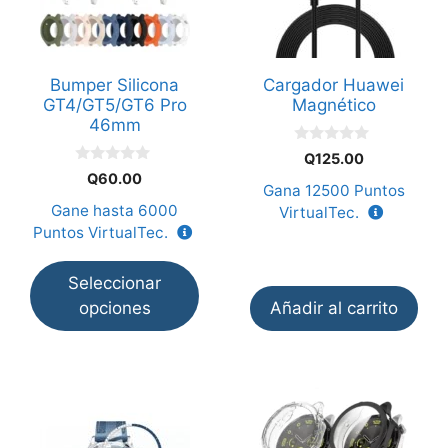
variantes.
Las
opciones
Bumper Silicona
Cargador Huawei
se
GT4/GT5/GT6 Pro
Magnético
pueden
46mm
elegir
0
Q
125.00
en
d
0
Q
60.00
e
d
Gana
12500
Puntos
la
5
e
Gane hasta
6000
VirtualTec.
5
página
Puntos VirtualTec.
de
producto
Seleccionar
opciones
Añadir al carrito
Este
producto
tiene