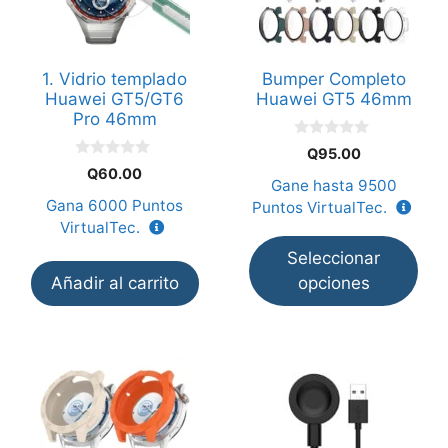
variantes.
Las
opciones
1. Vidrio templado
Bumper Completo
se
Huawei GT5/GT6
Huawei GT5 46mm
pueden
Pro 46mm
elegir
0
Q
95.00
en
d
0
Q
60.00
e
d
Gane hasta
9500
la
5
e
Gana
6000
Puntos
Puntos VirtualTec.
5
página
VirtualTec.
de
Seleccionar
producto
Añadir al carrito
opciones
Este
producto
tiene
múltiples