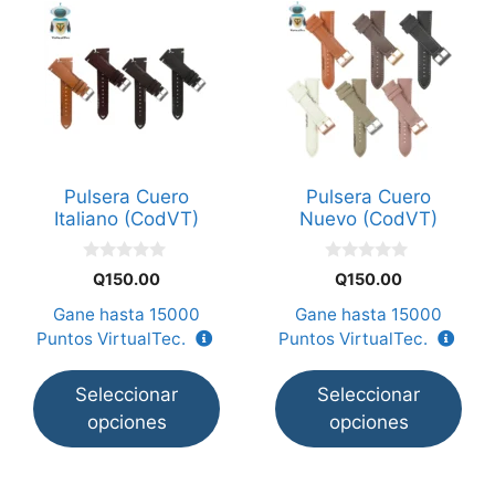
Este
Este
producto
producto
tiene
tiene
múltiples
múltiples
variantes.
variantes.
Las
Las
opciones
opciones
Pulsera Cuero
Pulsera Cuero
se
se
Italiano (CodVT)
Nuevo (CodVT)
pueden
pueden
elegir
elegir
0
0
Q
150.00
Q
150.00
en
en
d
d
e
e
Gane hasta
15000
Gane hasta
15000
la
la
5
5
Puntos VirtualTec.
Puntos VirtualTec.
página
página
de
de
Seleccionar
Seleccionar
producto
producto
opciones
opciones