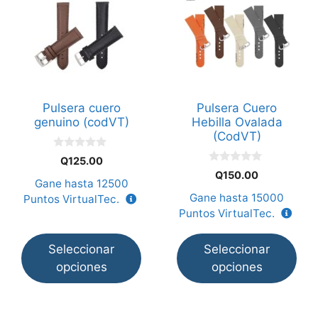
producto
producto
tiene
tiene
múltiples
múltiples
variantes.
variantes.
Las
Las
opciones
opciones
Pulsera cuero
Pulsera Cuero
se
se
genuino (codVT)
Hebilla Ovalada
pueden
pueden
(CodVT)
elegir
elegir
0
Q
125.00
en
en
d
0
Q
150.00
e
d
Gane hasta
12500
la
la
5
e
Gane hasta
15000
Puntos VirtualTec.
5
página
página
Puntos VirtualTec.
de
de
producto
producto
Seleccionar
Seleccionar
opciones
opciones