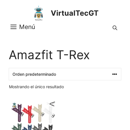
Saltar
al
VirtualTecGT
contenido
Menú
Amazfit T-Rex
Mostrando el único resultado
Este
producto
tiene
múltiples