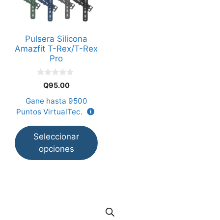
variantes.
Las
opciones
Pulsera Silicona
se
Amazfit T-Rex/T-Rex
pueden
Pro
elegir
en
0
Q
95.00
d
la
e
Gane hasta
9500
5
página
Puntos VirtualTec.
de
producto
Seleccionar
opciones