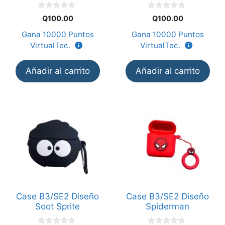
0
0
Q
100.00
Q
100.00
d
d
e
e
Gana
10000
Puntos
Gana
10000
Puntos
5
5
VirtualTec.
VirtualTec.
Añadir al carrito
Añadir al carrito
Case B3/SE2 Diseño
Case B3/SE2 Diseño
Soot Sprite
Spiderman