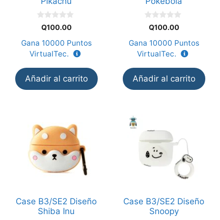
Pikachu
Pokebola
0
0
Q
100.00
Q
100.00
d
d
e
e
Gana
10000
Puntos
Gana
10000
Puntos
5
5
VirtualTec.
VirtualTec.
Añadir al carrito
Añadir al carrito
Case B3/SE2 Diseño
Case B3/SE2 Diseño
Shiba Inu
Snoopy