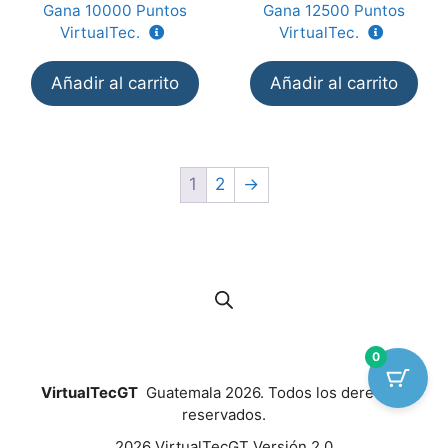
e
e
Gana
10000
Puntos
Gana
12500
Puntos
5
5
VirtualTec.
VirtualTec.
Añadir al carrito
Añadir al carrito
1
2
→
0
VirtualTecGT
Guatemala 2026. Todos los derechos
reservados.
Artículo añadido al carrito.
Finalizar Compra
2026 VirtualTecGT Versión 2.0
0 artículos -
Q
0.00