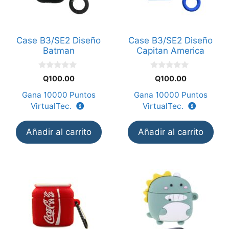
Case B3/SE2 Diseño
Case B3/SE2 Diseño
Batman
Capitan America
0
0
Q
100.00
Q
100.00
d
d
e
e
Gana
10000
Puntos
Gana
10000
Puntos
5
5
VirtualTec.
VirtualTec.
Añadir al carrito
Añadir al carrito