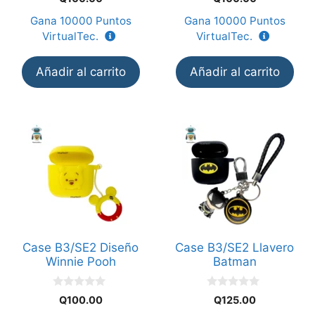
d
d
e
e
Gana
10000
Puntos
Gana
10000
Puntos
5
5
VirtualTec.
VirtualTec.
Añadir al carrito
Añadir al carrito
Case B3/SE2 Diseño
Case B3/SE2 Llavero
Winnie Pooh
Batman
0
0
Q
100.00
Q
125.00
d
d