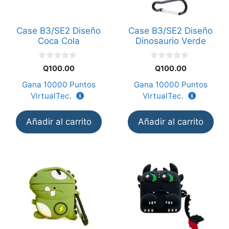
Case B3/SE2 Diseño
Case B3/SE2 Diseño
Coca Cola
Dinosaurio Verde
0
0
Q
100.00
Q
100.00
d
d
e
e
Gana
10000
Puntos
Gana
10000
Puntos
5
5
VirtualTec.
VirtualTec.
Añadir al carrito
Añadir al carrito