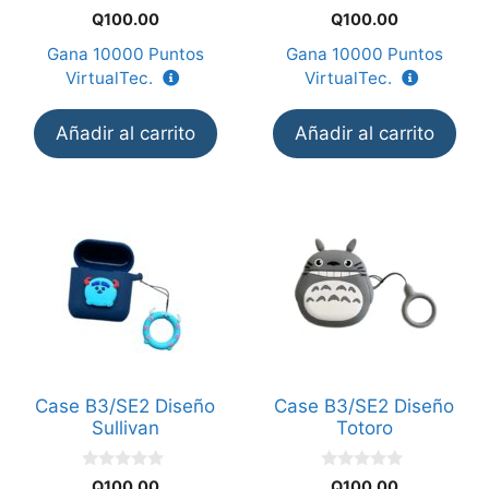
0
0
Q
100.00
Q
100.00
d
d
e
e
Gana
10000
Puntos
Gana
10000
Puntos
5
5
VirtualTec.
VirtualTec.
Añadir al carrito
Añadir al carrito
Case B3/SE2 Diseño
Case B3/SE2 Diseño
Sullivan
Totoro
0
0
Q
100.00
Q
100.00