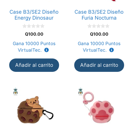
Case B3/SE2 Diseño
Case B3/SE2 Diseño
Energy Dinosaur
Furia Nocturna
0
0
Q
100.00
Q
100.00
d
d
e
e
Gana
10000
Puntos
Gana
10000
Puntos
5
5
VirtualTec.
VirtualTec.
Añadir al carrito
Añadir al carrito