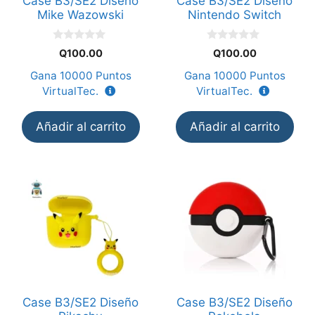
Case B3/SE2 Diseño
Case B3/SE2 Diseño
Mike Wazowski
Nintendo Switch
0
0
Q
100.00
Q
100.00
d
d
e
e
Gana
10000
Puntos
Gana
10000
Puntos
5
5
VirtualTec.
VirtualTec.
Añadir al carrito
Añadir al carrito
Case B3/SE2 Diseño
Case B3/SE2 Diseño