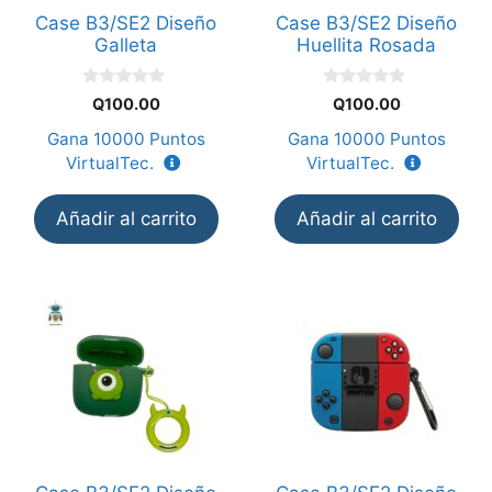
Case B3/SE2 Diseño
Case B3/SE2 Diseño
Galleta
Huellita Rosada
0
0
Q
100.00
Q
100.00
d
d
e
e
Gana
10000
Puntos
Gana
10000
Puntos
5
5
VirtualTec.
VirtualTec.
Añadir al carrito
Añadir al carrito