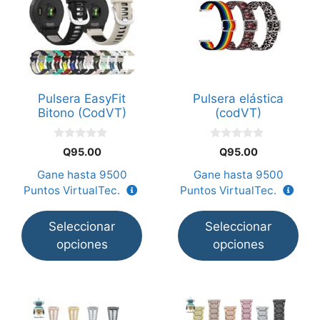
tiene
tiene
múltiples
múltiples
variantes.
variantes.
Las
Las
opciones
opciones
Pulsera EasyFit
Pulsera elástica
se
se
Bitono (CodVT)
(codVT)
pueden
pueden
elegir
elegir
0
0
Q
95.00
Q
95.00
en
en
d
d
e
e
Gane hasta
9500
Gane hasta
9500
la
la
5
5
Puntos VirtualTec.
Puntos VirtualTec.
página
página
de
de
Seleccionar
Seleccionar
producto
producto
opciones
opciones
Este
Este