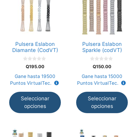
producto
producto
tiene
tiene
múltiples
múltiples
variantes.
variantes.
Las
Las
opciones
opciones
Pulsera Eslabon
Pulsera Eslabon
se
se
Diamante (CodVT)
Sparkle (codVT)
pueden
pueden
elegir
elegir
0
0
Q
195.00
Q
150.00
en
en
d
d
e
e
Gane hasta
19500
Gane hasta
15000
la
la
5
5
Puntos VirtualTec.
Puntos VirtualTec.
página
página
de
de
Seleccionar
Seleccionar
producto
producto
opciones
opciones
Este
Este