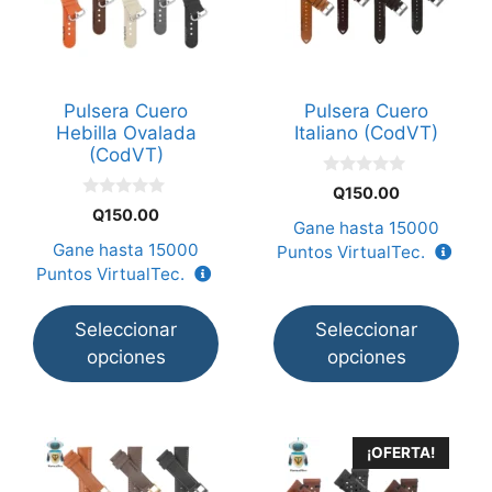
múltiples
múltiples
variantes.
variantes.
Las
Las
opciones
opciones
Pulsera Cuero
Pulsera Cuero
se
se
Hebilla Ovalada
Italiano (CodVT)
pueden
pueden
(CodVT)
elegir
elegir
0
Q
150.00
en
en
d
0
Q
150.00
e
d
Gane hasta
15000
la
la
5
e
Gane hasta
15000
Puntos VirtualTec.
5
página
página
Puntos VirtualTec.
de
de
producto
producto
Seleccionar
Seleccionar
opciones
opciones
Este
Este
¡OFERTA!
producto
producto