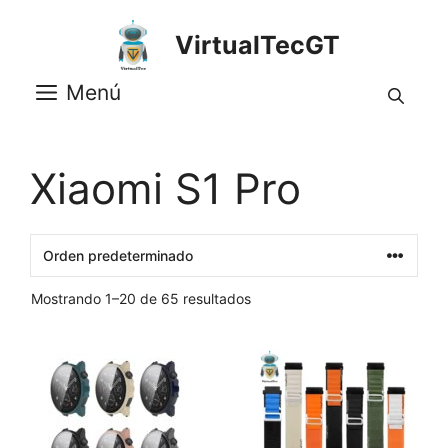
Saltar
al
VirtualTecGT
contenido
Menú
Xiaomi S1 Pro
Mostrando 1–20 de 65 resultados
Este
Este
producto
producto
tiene
tiene
múltiples
múltiples