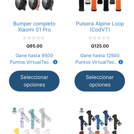
variantes.
variantes.
Las
Las
opciones
opciones
Bumper completo
Pulsera Alpine Loop
se
se
Xiaomi S1 Pro
(CodVT)
pueden
pueden
elegir
elegir
0
0
Q
95.00
Q
125.00
en
en
d
d
e
e
Gane hasta
9500
Gane hasta
12500
la
la
5
5
Puntos VirtualTec.
Puntos VirtualTec.
página
página
de
de
Seleccionar
Seleccionar
producto
producto
opciones
opciones
Este
Este
producto
producto
tiene
tiene
múltiples
múltiples