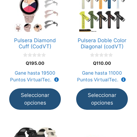
tiene
tiene
múltiples
múltiples
variantes.
variantes.
Las
Las
opciones
opciones
Pulsera Diamond
Pulsera Doble Color
se
se
Cuff (CodVT)
Diagonal (codVT)
pueden
pueden
elegir
elegir
0
0
Q
195.00
Q
110.00
en
en
d
d
e
e
Gane hasta
19500
Gane hasta
11000
la
la
5
5
Puntos VirtualTec.
Puntos VirtualTec.
página
página
de
de
Seleccionar
Seleccionar
producto
producto
opciones
opciones
Este
Este
producto
producto