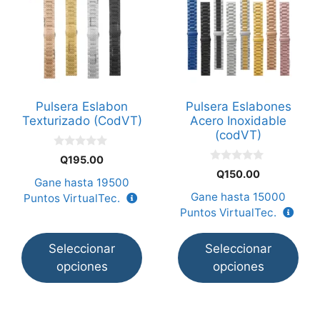
producto
producto
tiene
tiene
múltiples
múltiples
variantes.
variantes.
Las
Las
opciones
opciones
Pulsera Eslabon
Pulsera Eslabones
se
se
Texturizado (CodVT)
Acero Inoxidable
pueden
pueden
(codVT)
elegir
elegir
0
Q
195.00
en
en
d
0
Q
150.00
e
d
Gane hasta
19500
la
la
5
e
Gane hasta
15000
Puntos VirtualTec.
5
página
página
Puntos VirtualTec.
de
de
producto
producto
Seleccionar
Seleccionar
opciones
opciones