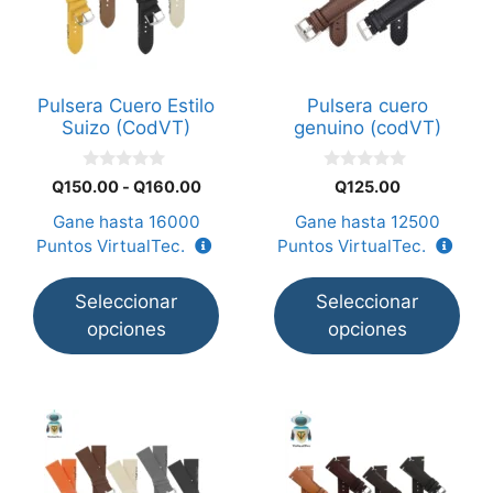
múltiples
múltiples
variantes.
variantes.
Las
Las
opciones
opciones
Pulsera Cuero Estilo
Pulsera cuero
se
se
Suizo (CodVT)
genuino (codVT)
pueden
pueden
elegir
elegir
0
0
Rango
Q
150.00
-
Q
160.00
Q
125.00
en
en
d
d
de
e
e
Gane hasta
16000
Gane hasta
12500
la
la
5
5
precios:
Puntos VirtualTec.
Puntos VirtualTec.
página
página
desde
Q150.00
de
de
Seleccionar
Seleccionar
hasta
producto
producto
Q160.00
opciones
opciones
Este
Este
producto
producto
tiene
tiene