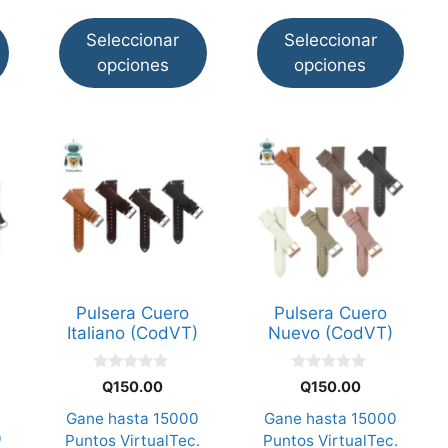
producto
producto
hasta
Seleccionar
Seleccionar
Q160.
opciones
opciones
Este
Este
producto
producto
tiene
tiene
múltiples
múltiples
variantes.
variantes.
Las
Las
opciones
opciones
Pulsera Cuero
Pulsera Cuero
se
se
Italiano (CodVT)
Nuevo (CodVT)
pueden
pueden
elegir
elegir
0
0
Q
150.00
Q
150.00
d
d
en
en
e
e
Gane hasta
15000
Gane hasta
15000
la
la
5
5
0
Puntos VirtualTec.
Puntos VirtualTec.