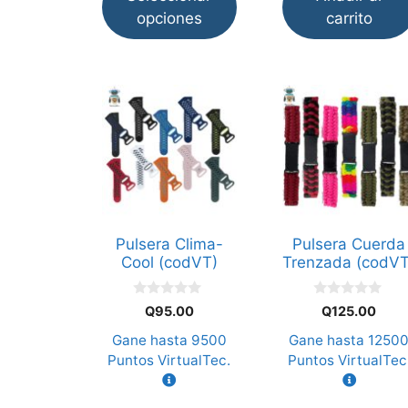
opciones
carrito
Este
Este
producto
producto
tiene
tiene
múltiples
múltiples
variantes.
variantes.
Las
Las
opciones
opciones
Pulsera Clima-
Pulsera Cuerda
se
se
Cool (codVT)
Trenzada (codVT
pueden
pueden
elegir
elegir
0
0
Q
95.00
Q
125.00
d
d
en
en
e
e
Gane hasta
9500
Gane hasta
1250
la
la
5
5
Puntos VirtualTec.
Puntos VirtualTec
página
página
de
de