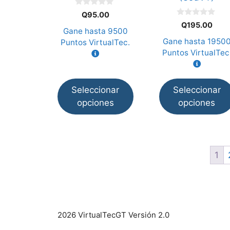
elegir
elegir
0
Q
95.00
d
en
en
0
Q
195.00
e
d
Gane hasta
9500
la
la
5
e
Gane hasta
1950
Puntos VirtualTec.
5
página
página
Puntos VirtualTec
de
de
producto
producto
Seleccionar
Seleccionar
opciones
opciones
1
2026 VirtualTecGT Versión 2.0