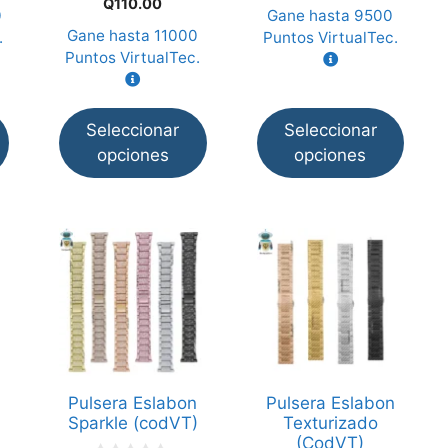
Q
110.00
e
d
0
Gane hasta
9500
la
la
5
e
Gane hasta
11000
.
Puntos VirtualTec.
5
página
página
Puntos VirtualTec.
de
de
producto
producto
Seleccionar
Seleccionar
opciones
opciones
Este
Este
producto
producto
tiene
tiene
múltiples
múltiples
variantes.
variantes.
Las
Las
opciones
opciones
Pulsera Eslabon
Pulsera Eslabon
se
se
Sparkle (codVT)
Texturizado
pueden
pueden
(CodVT)