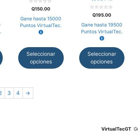
elegir
elegir
0
Q
150.00
d
en
en
0
Q
195.00
e
d
Gane hasta
15000
la
la
5
e
0
Gane hasta
19500
Puntos VirtualTec.
5
página
página
.
Puntos VirtualTec.
de
de
producto
producto
Seleccionar
Seleccionar
opciones
opciones
2
3
4
→
VirtualTecGT
Gu