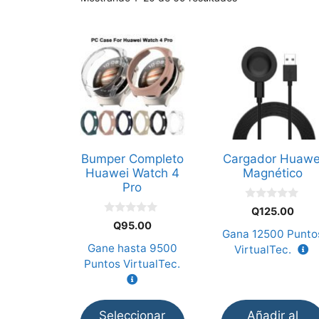
Este
producto
tiene
múltiples
variantes.
Las
opciones
Bumper Completo
Cargador Huawe
se
Huawei Watch 4
Magnético
pueden
Pro
elegir
0
Q
125.00
d
en
0
Q
95.00
e
d
Gana
12500
Punto
la
5
e
Gane hasta
9500
VirtualTec.
5
página
Puntos VirtualTec.
de
producto
Seleccionar
Añadir al