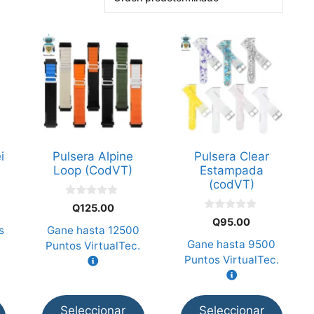
Este
Este
producto
producto
tiene
tiene
múltiples
múltiples
variantes.
variantes.
Las
Las
opciones
opciones
i
Pulsera Alpine
Pulsera Clear
se
se
Loop (CodVT)
Estampada
pueden
pueden
(codVT)
elegir
elegir
0
Q
125.00
d
en
en
0
Q
95.00
e
d
s
Gane hasta
12500
la
la
5
e
Gane hasta
9500
Puntos VirtualTec.
5
página
página
Puntos VirtualTec.
de
de
producto
producto
Seleccionar
Seleccionar