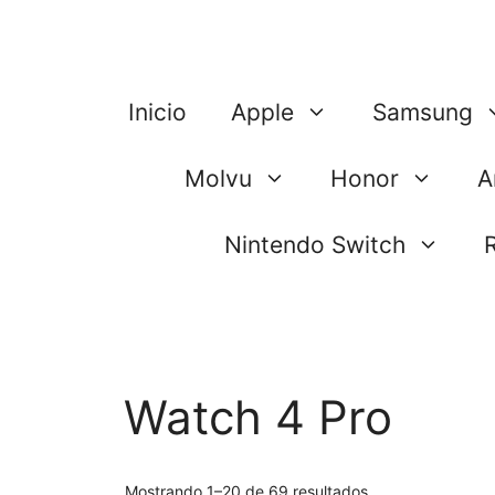
Saltar
al
contenido
Inicio
Apple
Samsung
Molvu
Honor
A
Nintendo Switch
Watch 4 Pro
Mostrando 1–20 de 69 resultados