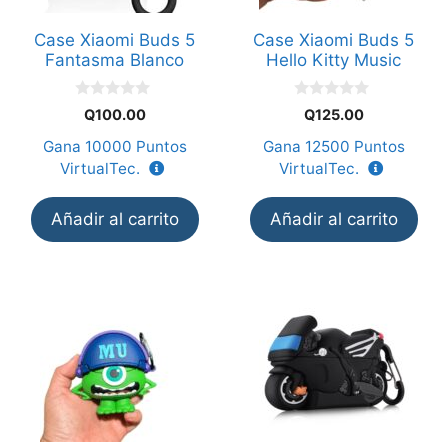
Case Xiaomi Buds 5
Case Xiaomi Buds 5
Fantasma Blanco
Hello Kitty Music
0
0
Q
100.00
Q
125.00
d
d
e
e
Gana
10000
Puntos
Gana
12500
Puntos
5
5
VirtualTec.
VirtualTec.
Añadir al carrito
Añadir al carrito