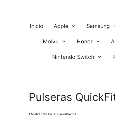
Saltar
al
contenido
Inicio
Apple
Samsung
Molvu
Honor
A
Nintendo Switch
Pulseras QuickF
Mostrando los 10 resultados