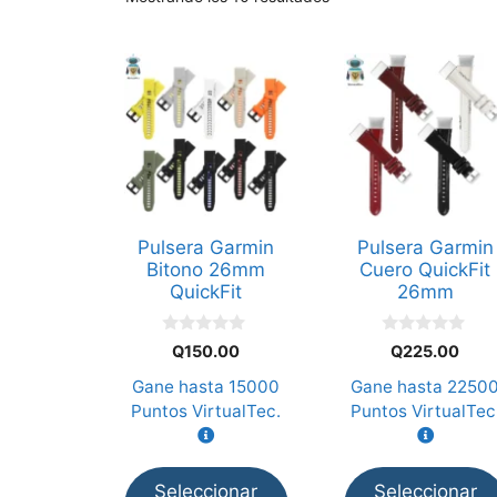
Este
Este
producto
producto
tiene
tiene
múltiples
múltiples
variantes.
variantes.
Las
Las
opciones
opciones
Pulsera Garmin
Pulsera Garmin
se
se
Bitono 26mm
Cuero QuickFit
pueden
pueden
QuickFit
26mm
elegir
elegir
en
en
0
0
Q
150.00
Q
225.00
d
d
la
la
e
e
Gane hasta
15000
Gane hasta
2250
5
5
página
página
Puntos VirtualTec.
Puntos VirtualTec
de
de
producto
producto
Seleccionar
Seleccionar