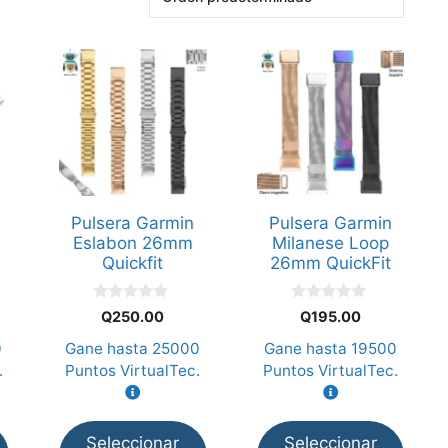
Este
Este
producto
producto
tiene
tiene
múltiples
múltiples
variantes.
variantes.
Las
Las
opciones
opciones
Pulsera Garmin
Pulsera Garmin
se
se
Eslabon 26mm
Milanese Loop
pueden
pueden
Quickfit
26mm QuickFit
elegir
elegir
en
en
0
0
Q
250.00
Q
195.00
d
d
la
la
e
e
0
Gane hasta
25000
Gane hasta
19500
5
5
página
página
.
Puntos VirtualTec.
Puntos VirtualTec.
de
de
producto
producto
Seleccionar
Seleccionar