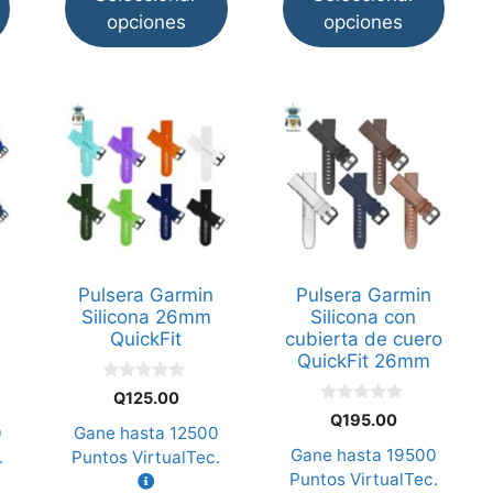
opciones
opciones
Este
Este
producto
producto
tiene
tiene
múltiples
múltiples
variantes.
variantes.
Las
Las
opciones
opciones
Pulsera Garmin
Pulsera Garmin
se
se
Silicona 26mm
Silicona con
pueden
pueden
QuickFit
cubierta de cuero
QuickFit 26mm
elegir
elegir
en
en
0
Q
125.00
d
0
la
la
Q
195.00
e
d
0
Gane hasta
12500
5
página
página
e
Gane hasta
19500
.
Puntos VirtualTec.
5
de
de
Puntos VirtualTec.