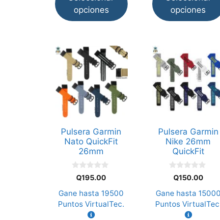
opciones
opciones
Este
Este
producto
producto
tiene
tiene
múltiples
múltiples
variantes.
variantes.
Las
Las
opciones
opciones
Pulsera Garmin
Pulsera Garmin
se
se
Nato QuickFit
Nike 26mm
pueden
pueden
26mm
QuickFit
elegir
elegir
en
en
0
0
Q
195.00
Q
150.00
d
d
la
la
e
e
Gane hasta
19500
Gane hasta
1500
5
5
página
página
Puntos VirtualTec.
Puntos VirtualTec
de
de