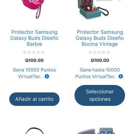
múltiples
variantes.
Las
opciones
Protector Samsung
Protector Samsung
se
Galaxy Buds Diseño
Galaxy Buds Diseño
pueden
Barbie
Bocina Vintage
elegir
en
0
0
Q
100.00
Q
100.00
d
d
la
e
e
Gana
10000
Puntos
Gane hasta
10000
5
5
página
VirtualTec.
Puntos VirtualTec.
de
producto
Seleccionar
Añadir al carrito
opciones