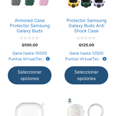
variantes.
variantes.
Las
Las
opciones
opciones
Armored Case
Protector Samsung
se
se
Protector Samsung
Galaxy Buds Anti
pueden
pueden
Galaxy Buds
Shock Case
elegir
elegir
en
en
0
0
Q
100.00
Q
125.00
d
d
la
la
e
e
Gane hasta
10000
Gane hasta
12500
5
5
página
página
Puntos VirtualTec.
Puntos VirtualTec.
de
de
producto
producto
Seleccionar
Seleccionar
opciones
opciones