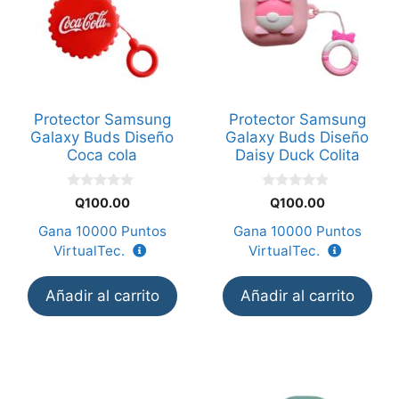
Protector Samsung
Protector Samsung
Galaxy Buds Diseño
Galaxy Buds Diseño
Coca cola
Daisy Duck Colita
0
0
Q
100.00
Q
100.00
d
d
e
e
Gana
10000
Puntos
Gana
10000
Puntos
5
5
VirtualTec.
VirtualTec.
Añadir al carrito
Añadir al carrito