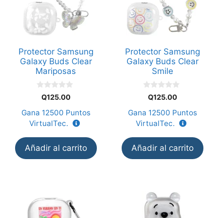
Protector Samsung
Protector Samsung
Galaxy Buds Clear
Galaxy Buds Clear
Mariposas
Smile
0
0
Q
125.00
Q
125.00
d
d
e
e
Gana
12500
Puntos
Gana
12500
Puntos
5
5
VirtualTec.
VirtualTec.
Añadir al carrito
Añadir al carrito