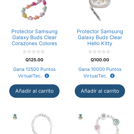
Protector Samsung
Protector Samsung
Galaxy Buds Clear
Galaxy Buds Clear
Corazones Colores
Hello Kitty
0
0
Q
125.00
Q
100.00
d
d
e
e
Gana
12500
Puntos
Gana
10000
Puntos
5
5
VirtualTec.
VirtualTec.
Añadir al carrito
Añadir al carrito