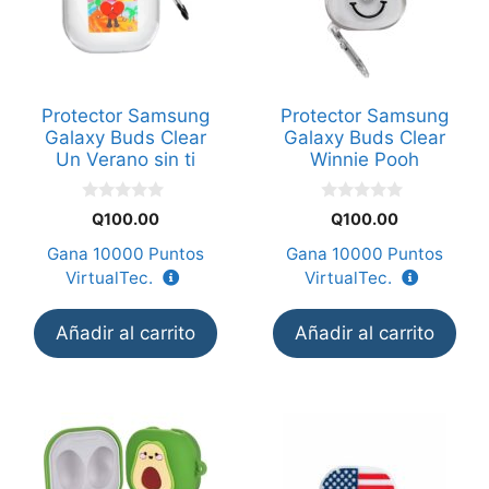
Protector Samsung
Protector Samsung
Galaxy Buds Clear
Galaxy Buds Clear
Un Verano sin ti
Winnie Pooh
0
0
Q
100.00
Q
100.00
d
d
e
e
Gana
10000
Puntos
Gana
10000
Puntos
5
5
VirtualTec.
VirtualTec.
Añadir al carrito
Añadir al carrito