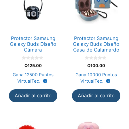
Protector Samsung
Protector Samsung
Galaxy Buds Diseño
Galaxy Buds Diseño
Cámara
Casa de Calamardo
0
0
Q
125.00
Q
100.00
d
d
e
e
Gana
12500
Puntos
Gana
10000
Puntos
5
5
VirtualTec.
VirtualTec.
Añadir al carrito
Añadir al carrito