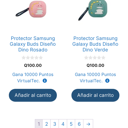
Protector Samsung
Protector Samsung
Galaxy Buds Diseño
Galaxy Buds Diseño
Dino Rosado
Dino Verde
0
0
Q
100.00
Q
100.00
d
d
e
e
Gana
10000
Puntos
Gana
10000
Puntos
5
5
VirtualTec.
VirtualTec.
Añadir al carrito
Añadir al carrito
1
2
3
4
5
6
→