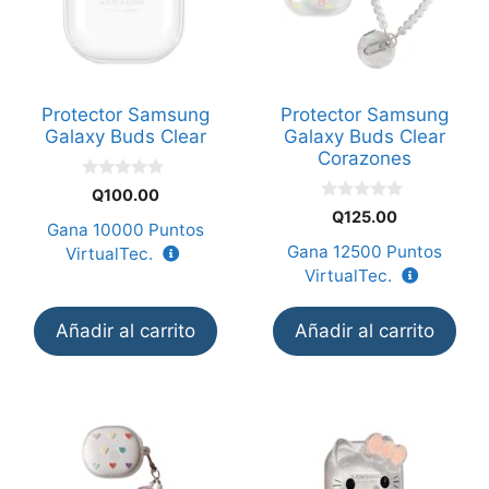
Protector Samsung
Protector Samsung
Galaxy Buds Clear
Galaxy Buds Clear
Corazones
0
Q
100.00
d
0
Q
125.00
e
d
Gana
10000
Puntos
5
e
Gana
12500
Puntos
VirtualTec.
5
VirtualTec.
Añadir al carrito
Añadir al carrito