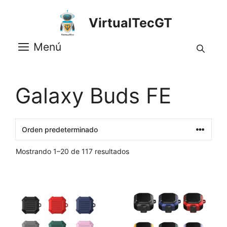
Saltar
al
VirtualTecGT
contenido
Menú
Galaxy Buds FE
Mostrando 1–20 de 117 resultados
Este
Este
producto
producto
tiene
tiene
múltiples
múltiples