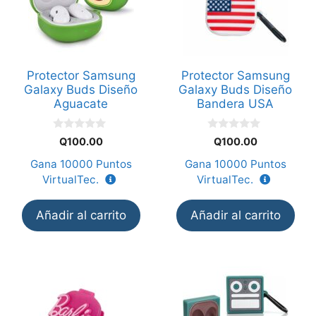
Protector Samsung
Protector Samsung
Galaxy Buds Diseño
Galaxy Buds Diseño
Aguacate
Bandera USA
0
0
Q
100.00
Q
100.00
d
d
e
e
Gana
10000
Puntos
Gana
10000
Puntos
5
5
VirtualTec.
VirtualTec.
Añadir al carrito
Añadir al carrito
Este
producto
tiene