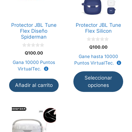
variantes.
Las
opciones
Protector JBL Tune
Protector JBL Tune
se
Flex Diseño
Flex Silicon
pueden
Spiderman
elegir
0
Q
100.00
en
d
0
Q
100.00
e
d
Gane hasta
10000
la
5
e
Gana
10000
Puntos
Puntos VirtualTec.
5
página
VirtualTec.
de
Seleccionar
producto
Añadir al carrito
opciones