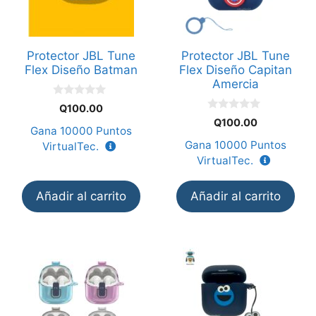
Protector JBL Tune
Protector JBL Tune
Flex Diseño Batman
Flex Diseño Capitan
Amercia
0
Q
100.00
d
0
Q
100.00
e
d
Gana
10000
Puntos
5
e
Gana
10000
Puntos
VirtualTec.
5
VirtualTec.
Añadir al carrito
Añadir al carrito
Este
producto
tiene
múltiples