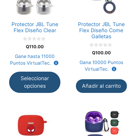
variantes.
Las
opciones
Protector JBL Tune
Protector JBL Tune
se
Flex Diseño Clear
Flex Diseño Come
pueden
Galletas
elegir
0
Q
110.00
en
d
0
Q
100.00
e
d
Gane hasta
11000
la
5
e
Gana
10000
Puntos
Puntos VirtualTec.
5
página
VirtualTec.
de
Seleccionar
producto
opciones
Añadir al carrito
Este
producto
tiene
múltiples