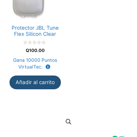
Protector JBL Tune
Flex Silicon Clear
0
Q
100.00
d
e
Gana
10000
Puntos
5
VirtualTec.
Añadir al carrito