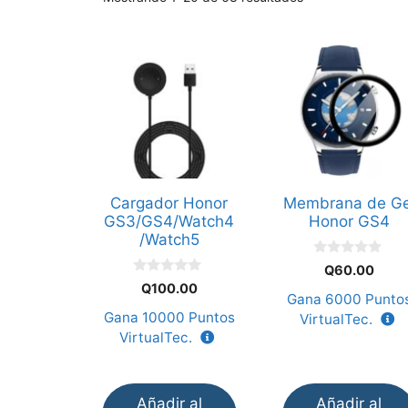
Cargador Honor
Membrana de Ge
GS3/GS4/Watch4
Honor GS4
/Watch5
0
Q
60.00
d
0
Q
100.00
e
d
Gana
6000
Punto
5
e
Gana
10000
Puntos
VirtualTec.
5
VirtualTec.
Añadir al
Añadir al