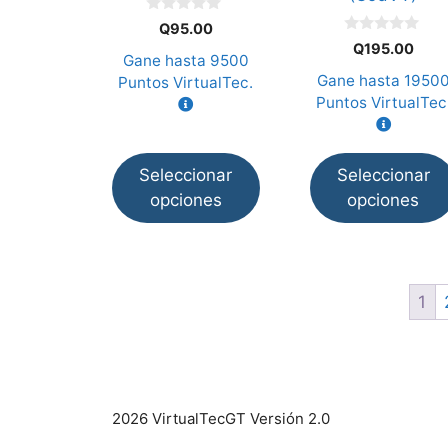
elegir
elegir
0
Q
95.00
d
en
en
0
Q
195.00
e
d
Gane hasta
9500
la
la
5
e
Gane hasta
1950
Puntos VirtualTec.
5
página
página
Puntos VirtualTec
de
de
producto
producto
Seleccionar
Seleccionar
opciones
opciones
1
2026 VirtualTecGT Versión 2.0