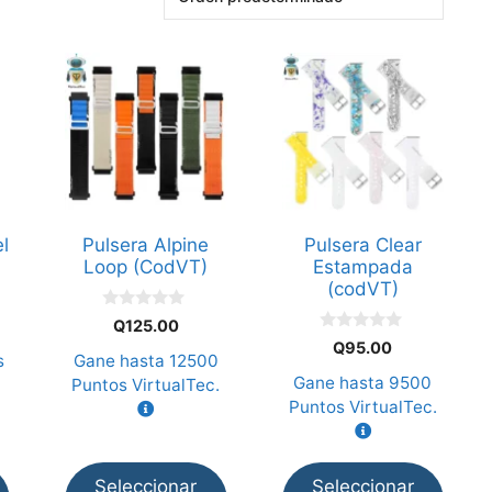
Este
Este
producto
producto
tiene
tiene
múltiples
múltiples
variantes.
variantes.
Las
Las
opciones
opciones
l
Pulsera Alpine
Pulsera Clear
se
se
Loop (CodVT)
Estampada
pueden
pueden
(codVT)
elegir
elegir
0
Q
125.00
d
en
en
0
Q
95.00
e
d
s
Gane hasta
12500
la
la
5
e
Gane hasta
9500
Puntos VirtualTec.
5
página
página
Puntos VirtualTec.
de
de
producto
producto
Seleccionar
Seleccionar