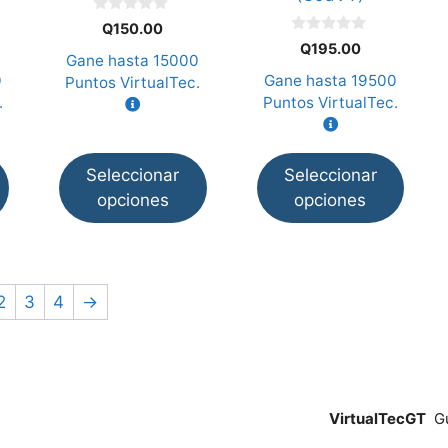
elegir
elegir
0
Q
150.00
d
en
en
0
Q
195.00
e
d
Gane hasta
15000
la
la
5
e
0
Gane hasta
19500
Puntos VirtualTec.
5
página
página
.
Puntos VirtualTec.
de
de
producto
producto
Seleccionar
Seleccionar
opciones
opciones
2
3
4
→
VirtualTecGT
Gu