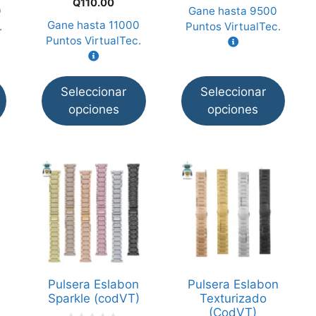
Q
110.00
e
d
0
Gane hasta
9500
la
la
5
e
Gane hasta
11000
.
Puntos VirtualTec.
5
página
página
Puntos VirtualTec.
de
de
producto
producto
Seleccionar
Seleccionar
opciones
opciones
Este
Este
producto
producto
tiene
tiene
múltiples
múltiples
variantes.
variantes.
Las
Las
opciones
opciones
Pulsera Eslabon
Pulsera Eslabon
se
se
Sparkle (codVT)
Texturizado
pueden
pueden
(CodVT)