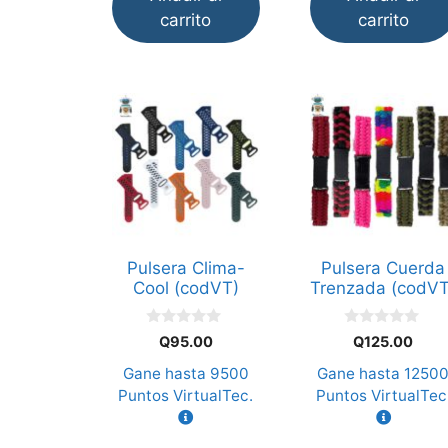
carrito
carrito
Este
Este
producto
producto
tiene
tiene
múltiples
múltiples
variantes.
variantes.
Las
Las
opciones
opciones
Pulsera Clima-
Pulsera Cuerda
se
se
Cool (codVT)
Trenzada (codVT
pueden
pueden
elegir
elegir
0
0
Q
95.00
Q
125.00
d
d
en
en
e
e
Gane hasta
9500
Gane hasta
1250
la
la
5
5
Puntos VirtualTec.
Puntos VirtualTec
página
página
de
de