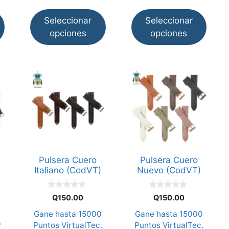
producto
producto
hasta
Seleccionar
Seleccionar
Q160.
opciones
opciones
Este
Este
producto
producto
tiene
tiene
múltiples
múltiples
variantes.
variantes.
Las
Las
opciones
opciones
Pulsera Cuero
Pulsera Cuero
se
se
Italiano (CodVT)
Nuevo (CodVT)
pueden
pueden
elegir
elegir
0
0
Q
150.00
Q
150.00
d
d
en
en
e
e
Gane hasta
15000
Gane hasta
15000
la
la
5
5
0
Puntos VirtualTec.
Puntos VirtualTec.