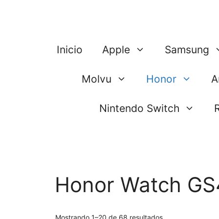
Saltar
al
contenido
Inicio
Apple
Samsung
Molvu
Honor
A
Nintendo Switch
Honor Watch GS
Mostrando 1–20 de 68 resultados