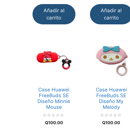
Añadir al
Añadir al
carrito
carrito
Case Huawei
Case Huawei
FreeBuds SE
FreeBuds SE
Diseño Minnie
Diseño My
Mouse
Melody
0
0
Q
100.00
Q
100.00
d
d
e
e