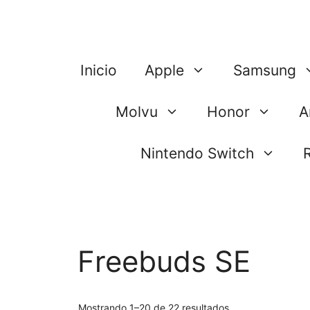
Saltar
al
contenido
Inicio
Apple
Samsung
Molvu
Honor
A
Nintendo Switch
Freebuds SE
Mostrando 1–20 de 22 resultados