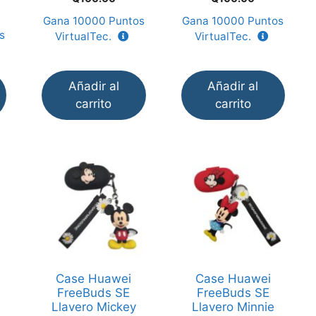
d
d
e
e
Gana
10000
Puntos
Gana
10000
Puntos
5
5
s
VirtualTec.
VirtualTec.
Añadir al
Añadir al
carrito
carrito
Case Huawei
Case Huawei
FreeBuds SE
FreeBuds SE
Llavero Mickey
Llavero Minnie