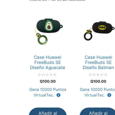
Case Huawei
Case Huawei
FreeBuds SE
FreeBuds SE
Diseño Aguacate
Diseño Batman
0
0
Q
100.00
Q
100.00
d
d
e
e
Gana
10000
Puntos
Gana
10000
Punto
5
5
VirtualTec.
VirtualTec.
Añadir al
Añadir al