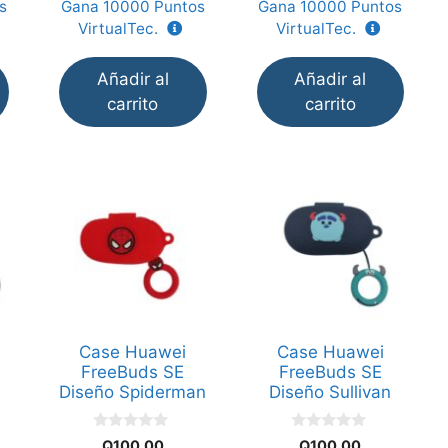
s
Gana
10000
Puntos
Gana
10000
Puntos
5
5
VirtualTec.
VirtualTec.
Añadir al
Añadir al
carrito
carrito
Case Huawei
Case Huawei
FreeBuds SE
FreeBuds SE
Diseño Spiderman
Diseño Sullivan
0
0
Q
100.00
Q
100.00