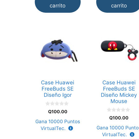
carrito
carrito
Case Huawei
Case Huawei
FreeBuds SE
FreeBuds SE
Diseño Igor
Diseño Mickey
Mouse
0
Q
100.00
d
0
Q
100.00
e
d
Gana
10000
Puntos
5
e
Gana
10000
Punto
VirtualTec.
5
VirtualTec.