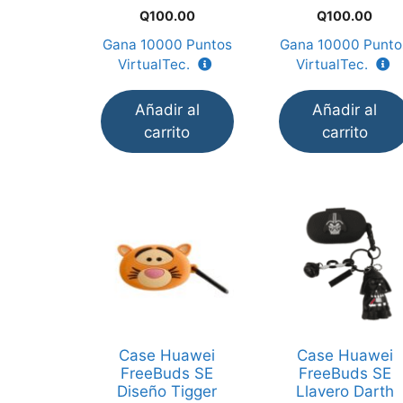
0
0
Q
100.00
Q
100.00
d
d
e
e
Gana
10000
Puntos
Gana
10000
Punto
5
5
VirtualTec.
VirtualTec.
Añadir al
Añadir al
carrito
carrito
Case Huawei
Case Huawei
FreeBuds SE
FreeBuds SE
Diseño Tigger
Llavero Darth