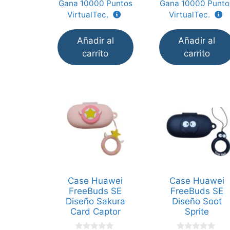
Gana
10000
Puntos
Gana
10000
Punto
5
5
VirtualTec.
VirtualTec.
Añadir al
Añadir al
carrito
carrito
Case Huawei
Case Huawei
FreeBuds SE
FreeBuds SE
Diseño Sakura
Diseño Soot
Card Captor
Sprite