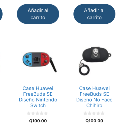
Añadir al
Añadir al
carrito
carrito
Case Huawei
Case Huawei
FreeBuds SE
FreeBuds SE
Diseño Nintendo
Diseño No Face
Switch
Chihiro
0
0
Q
100.00
Q
100.00
d
d
e
e