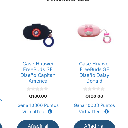
Case Huawei
Case Huawei
FreeBuds SE
FreeBuds SE
Diseño Capitan
Diseño Daisy
America
Donald
0
0
Q
100.00
Q
100.00
d
d
s
e
e
Gana
10000
Puntos
Gana
10000
Puntos
5
5
VirtualTec.
VirtualTec.
Añadir al
Añadir al