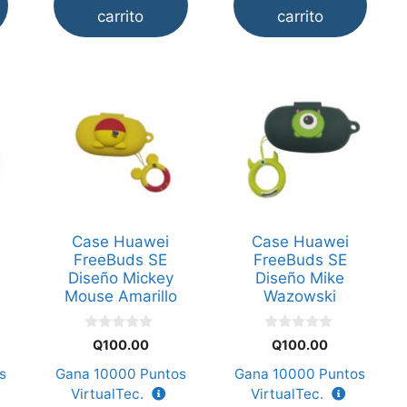
carrito
carrito
Case Huawei
Case Huawei
FreeBuds SE
FreeBuds SE
Diseño Mickey
Diseño Mike
Mouse Amarillo
Wazowski
0
0
Q
100.00
Q
100.00
d
d
e
e
s
Gana
10000
Puntos
Gana
10000
Puntos
5
5
VirtualTec.
VirtualTec.