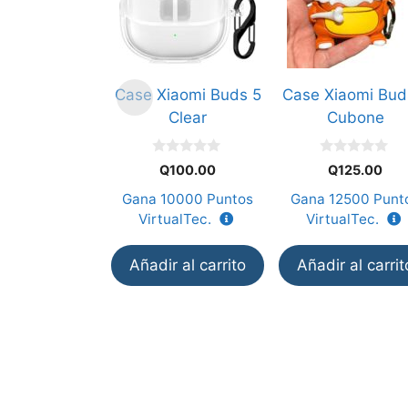
Case Xiaomi Buds 5
Case Xiaomi Bud
Clear
Cubone
0
0
Q
100.00
Q
125.00
d
d
e
e
Gana
10000
Puntos
Gana
12500
Punt
5
5
VirtualTec.
VirtualTec.
Añadir al carrito
Añadir al carrit