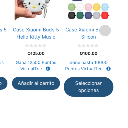
múltiples
variantes.
Las
opciones
s 5
Case Xiaomi Buds 5
Case Xiaomi Buds 5
Cas
se
Hello Kitty Music
Silicon
pueden
elegir
0
0
en
Q
125.00
Q
100.00
d
d
e
e
la
os
Gana
12500
Puntos
Gane hasta
10000
Ga
5
5
página
VirtualTec.
Puntos VirtualTec.
V
de
producto
o
Añadir al carrito
Seleccionar
Añ
opciones