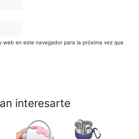
y web en este navegador para la próxima vez que
an interesarte
Este
producto
tiene