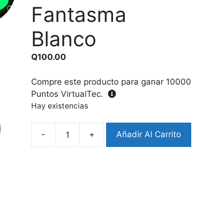
Fantasma
Blanco
Q
100.00
Compre este producto para ganar
10000
Puntos VirtualTec.
Hay existencias
-
+
Añadir Al Carrito
Case
Xiaomi
Buds
5
Fantasma
Blanco
cantidad