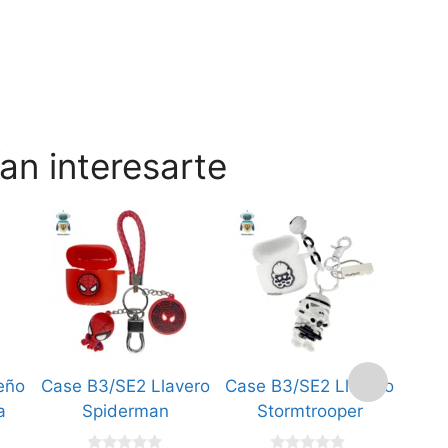
an interesarte
eño
Case B3/SE2 Llavero
Case B3/SE2 Llavero
Case
a
Spiderman
Stormtrooper