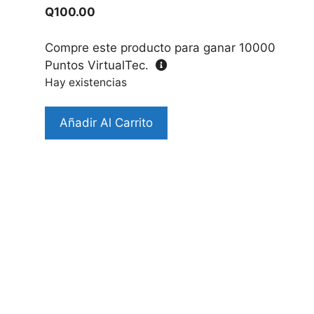
Q
100.00
Compre este producto para ganar
10000
Puntos VirtualTec.
Hay existencias
Case
Añadir Al Carrito
B3/SE2
Diseño
Sullivan
cantidad