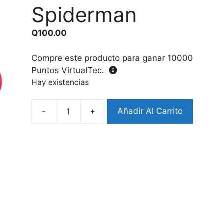
Spiderman
Q
100.00
Compre este producto para ganar
10000
Puntos VirtualTec.
Hay existencias
-
+
Añadir Al Carrito
Case
B3/SE2
Diseño
Spiderman
cantidad