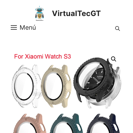
Saltar
al
VirtualTecGT
contenido
Menú