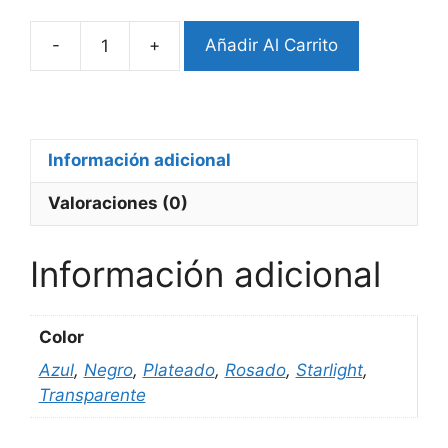
-
+
Añadir Al Carrito
Bumper
Tpu
Huawei
GT5
Pro
Información adicional
46mm
Valoraciones (0)
cantidad
Información adicional
Color
Azul
,
Negro
,
Plateado
,
Rosado
,
Starlight
,
Transparente