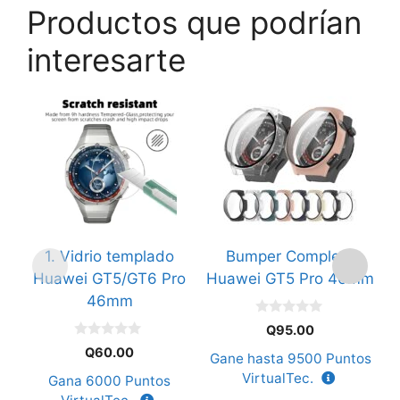
Productos que podrían
interesarte
Este
Es
producto
p
tiene
ti
múltiples
mú
variantes.
va
Las
L
opciones
o
1. Vidrio templado
Bumper Completo
se
s
Huawei GT5/GT6 Pro
Huawei GT5 Pro 46mm
pueden
p
46mm
elegir
el
0
en
e
Q
95.00
d
0
e
la
la
Q
60.00
Gane hasta
9500
Puntos
G
d
5
e
página
p
VirtualTec.
Gana
6000
Puntos
5
de
d