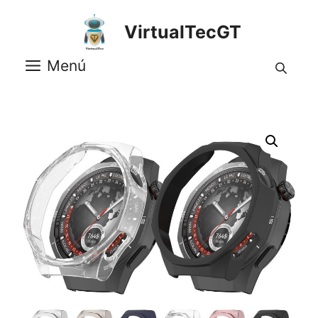
Saltar
al
VirtualTecGT
contenido
Menú