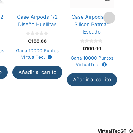
/2
Case Airpods 1/2
Case Airpods 1/2
Ca
Diseño Huellitas
Silicon Batman
Dis
Escudo
0
Q
100.00
d
0
e
Q
100.00
os
Gana
10000
Puntos
Ga
d
5
e
VirtualTec.
V
Gana
10000
Puntos
5
VirtualTec.
o
Añadir al carrito
Añ
Añadir al carrito
VirtualTecGT
Gu