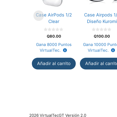
Case AirPods 1/2
Case Airpods 1
Clear
Diseño Kuromi
0
0
Q
80.00
Q
100.00
d
d
e
e
Gana
8000
Puntos
Gana
10000
Punt
5
5
VirtualTec.
VirtualTec.
Añadir al carrito
Añadir al carrit
2026 VirtualTecGT Versión 2.0