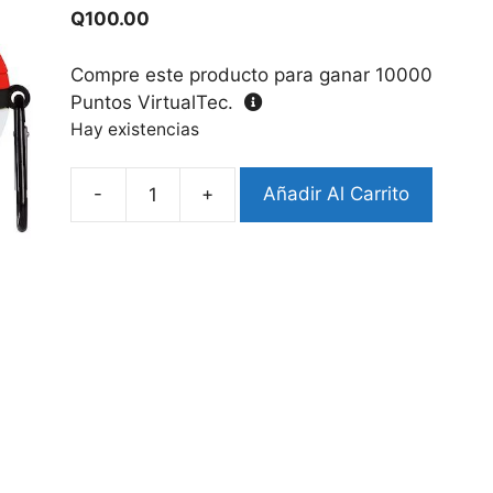
Q
100.00
Compre este producto para ganar
10000
Puntos VirtualTec.
Hay existencias
-
+
Añadir Al Carrito
Case
Airpods
1/2
Diseño
Pokebola
cantidad