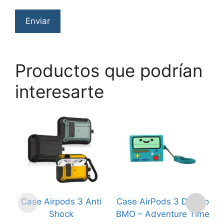
Productos que podrían
interesarte
Este
producto
tiene
múltiples
variantes.
Las
opciones
Case Airpods 3 Anti
Case AirPods 3 Diseño
C
se
Shock
BMO – Adventure Time
pueden