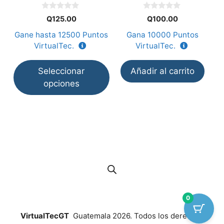
elegir
0
0
en
Q
125.00
Q
100.00
d
d
e
e
la
Gane hasta
12500
Puntos
Gana
10000
Puntos
5
5
página
VirtualTec.
VirtualTec.
de
producto
Seleccionar
Añadir al carrito
opciones
0
VirtualTecGT
Guatemala 2026. Todos los derechos