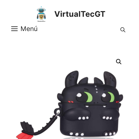
Saltar
al
VirtualTecGT
contenido
Menú