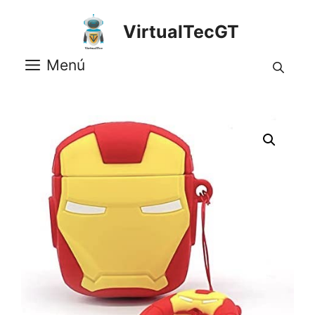
Saltar
al
VirtualTecGT
contenido
Menú