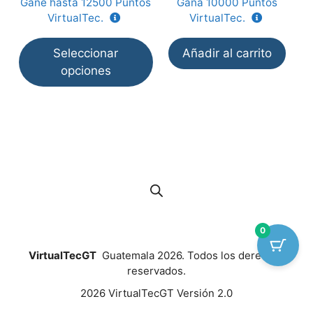
Gane hasta
12500
Puntos
Gana
10000
Puntos
5
5
página
VirtualTec.
VirtualTec.
de
producto
Seleccionar
Añadir al carrito
opciones
0
VirtualTecGT
Guatemala 2026. Todos los derechos
reservados.
2026 VirtualTecGT Versión 2.0