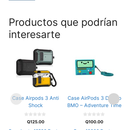
Productos que podrían
interesarte
Este
producto
tiene
múltiples
variantes.
Las
opciones
Case Airpods 3 Anti
Case AirPods 3 Diseño
C
se
Shock
BMO – Adventure Time
pueden
elegir
0
0
en
Q
125.00
Q
100.00
d
d
e
e
la