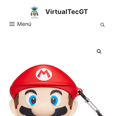
Saltar
al
VirtualTecGT
contenido
Menú