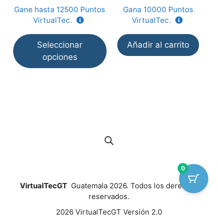
e
e
la
Gane hasta
12500
Puntos
Gana
10000
Puntos
5
5
página
VirtualTec.
VirtualTec.
de
producto
Seleccionar
Añadir al carrito
opciones
0
VirtualTecGT
Guatemala 2026. Todos los derechos
reservados.
2026 VirtualTecGT Versión 2.0