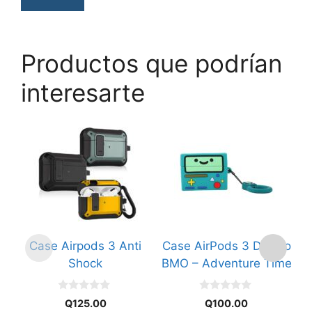
Productos que podrían
interesarte
Este
producto
tiene
múltiples
variantes.
Las
opciones
Case Airpods 3 Anti
Case AirPods 3 Diseño
C
se
Shock
BMO – Adventure Time
pueden
elegir
0
0
en
Q
125.00
Q
100.00
d
d