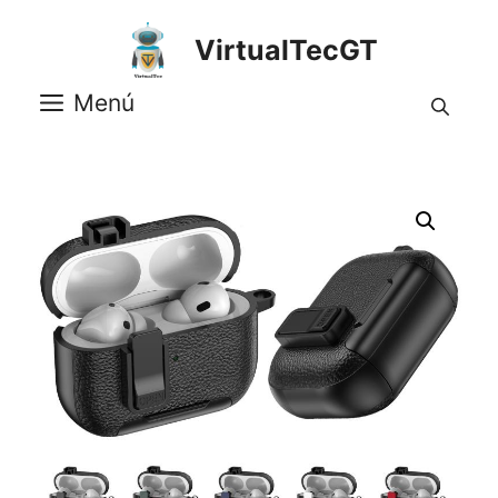
Saltar
al
VirtualTecGT
contenido
Menú