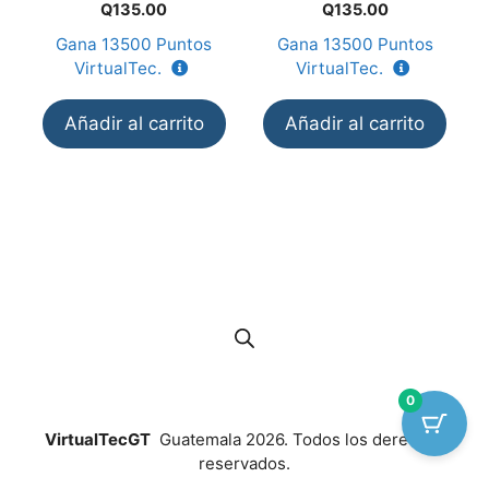
0
0
Q
135.00
Q
135.00
d
d
e
e
Gana
13500
Puntos
Gana
13500
Puntos
5
5
VirtualTec.
VirtualTec.
Añadir al carrito
Añadir al carrito
0
VirtualTecGT
Guatemala 2026. Todos los derechos
reservados.