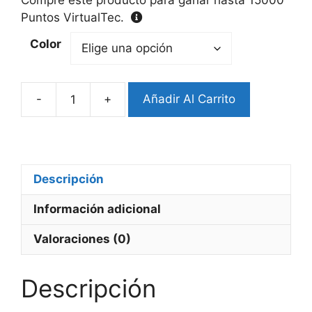
Puntos VirtualTec.
Color
-
+
Añadir Al Carrito
Case
Airpods
Pro
3
Estilo
Descripción
Cuero
Información adicional
Anti
Shock
Valoraciones (0)
cantidad
Descripción