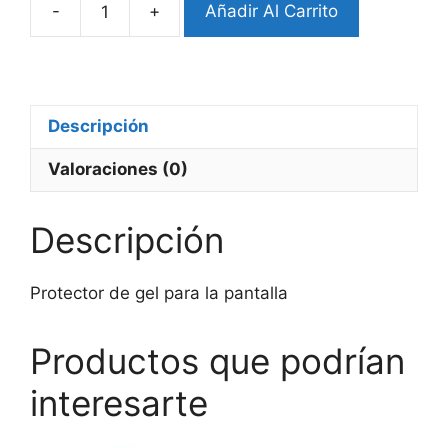
-
+
Añadir Al Carrito
Membrana
de
gel
Samsung
Watch
Descripción
Ultra
Valoraciones (0)
cantidad
Descripción
Protector de gel para la pantalla
Productos que podrían
interesarte