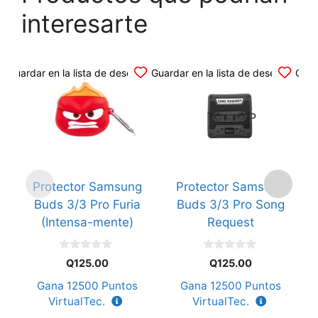
interesarte
Guardar en la lista de deseos
Guardar en la lista de deseos
Guar
Protector Samsung
Protector Samsung
Buds 3/3 Pro Furia
Buds 3/3 Pro Song
(Intensa-mente)
Request
0
0
Q
125.00
Q
125.00
d
d
e
e
Gana
12500
Puntos
Gana
12500
Puntos
5
5
VirtualTec.
VirtualTec.