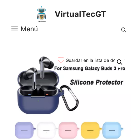
Saltar
al
VirtualTecGT
contenido
Menú
Guardar en la lista de deseos