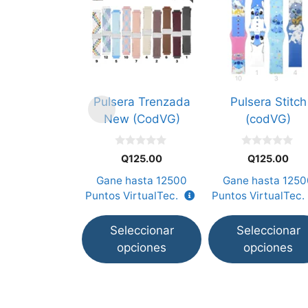
producto
producto
tiene
tiene
múltiples
múltiples
variantes.
variantes.
Las
Las
opciones
opciones
Pulsera Trenzada
Pulsera Stitch
se
se
New (CodVG)
(codVG)
pueden
pueden
elegir
elegir
0
0
en
en
Q
125.00
Q
125.00
d
d
e
e
la
la
Gane hasta
12500
Gane hasta
1250
5
5
página
página
Puntos VirtualTec.
Puntos VirtualTec.
de
de
producto
producto
Seleccionar
Seleccionar
opciones
opciones