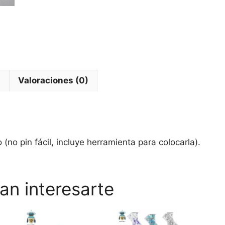
l
Valoraciones (0)
(no pin fácil, incluye herramienta para colocarla).
an interesarte
Este
Este
Este