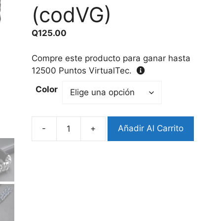
(codVG)
Q
125.00
Compre este producto para ganar hasta
12500
Puntos VirtualTec.
Color
-
+
Añadir Al Carrito
Pulsera
Cuerda
Trenzada
(codVG)
cantidad