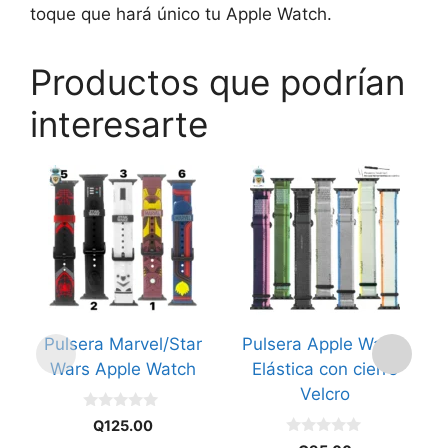
toque que hará único tu Apple Watch.
Productos que podrían
interesarte
Este
Este
Es
producto
producto
p
tiene
tiene
ti
múltiples
múltiples
mú
variantes.
variantes.
va
Las
Las
L
opciones
opciones
o
Pulsera Marvel/Star
Pulsera Apple Watch
se
se
s
Wars Apple Watch
Elástica con cierre
pueden
pueden
p
Velcro
elegir
elegir
el
0
en
en
e
Q
125.00
d
0
e