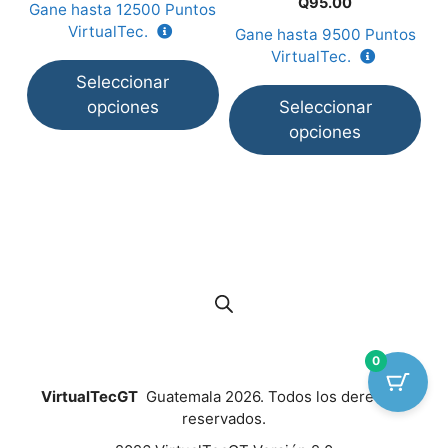
la
la
la
Q
95.00
Gane hasta
12500
Puntos
G
d
5
e
página
página
p
VirtualTec.
Gane hasta
9500
Puntos
5
de
de
d
VirtualTec.
producto
producto
p
Seleccionar
opciones
Seleccionar
opciones
0
VirtualTecGT
Guatemala 2026. Todos los derechos
reservados.