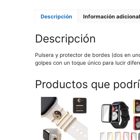
Descripción
Información adiciona
Descripción
Pulsera y protector de bordes (dos en uno
golpes con un toque único para lucir difer
Productos que podrí
Este
Este
producto
producto
tiene
tiene
múltiples
múltiples
variantes.
variantes.
Las
Las