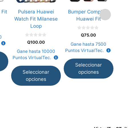
opciones
opciones
opci
Fit
Pulsera Huawei
Bumper Completo
Cha
se
se
se
Watch Fit Milanese
Huawei Fit
pueden
pueden
pued
Loop
elegir
elegir
elegi
0
en
en
en
Q
75.00
0
d
0
e
la
la
la
Q
100.00
Gane hasta
7500
G
d
5
e
página
página
pági
Puntos VirtualTec.
Punt
Gane hasta
10000
5
de
de
de
Puntos VirtualTec.
producto
producto
prod
Seleccionar
Seleccionar
opciones
opciones