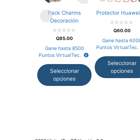
opciones
opciones
Pack Charms
Protector Huawei 
se
se
Decoración
pueden
pueden
0
elegir
elegir
Q
60.00
d
0
e
en
en
Q
85.00
Gane hasta
600
d
5
e
la
la
Puntos VirtualTec.
Gane hasta
8500
5
página
página
Puntos VirtualTec.
de
de
Seleccionar
producto
producto
Seleccionar
opciones
opciones