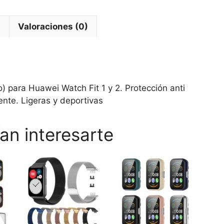
Fit
cantidad
l
Valoraciones (0)
) para Huawei Watch Fit 1 y 2. Protección anti
ente. Ligeras y deportivas
an interesarte
Este
Este
Este
producto
producto
prod
tiene
tiene
tiene
múltiples
múltiples
múlti
variantes.
variantes.
varia
Las
Las
Las