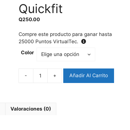
Quickfit
Q
250.00
Compre este producto para ganar hasta
25000
Puntos VirtualTec.
Color
-
+
Añadir Al Carrito
Pulsera
Garmin
Eslabon
22mm
Quickfit
l
Valoraciones (0)
cantidad