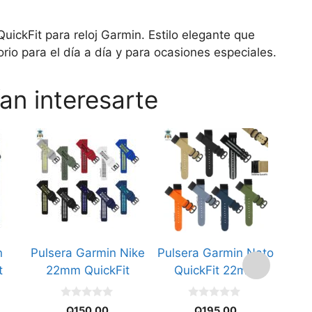
uickFit para reloj Garmin. Estilo elegante que
rio para el día a día y para ocasiones especiales.
an interesarte
Este
Este
Este
producto
producto
prod
tiene
tiene
tiene
múltiples
múltiples
múlti
variantes.
variantes.
varia
Las
Las
Las
opciones
opciones
opci
n
Pulsera Garmin Nike
Pulsera Garmin Nato
P
se
se
se
t
22mm QuickFit
QuickFit 22mm
Sili
pueden
pueden
pued
de
elegir
elegir
elegi
0
0
en
en
en
Q
150.00
Q
195.00