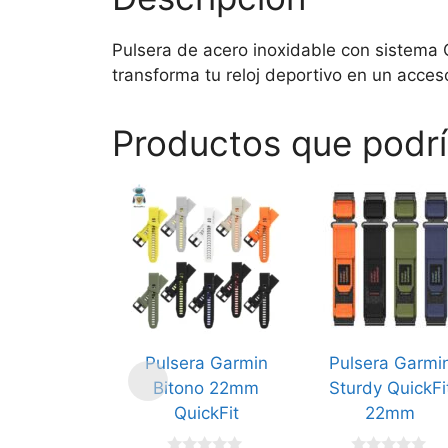
Pulsera de acero inoxidable con sistema Q
transforma tu reloj deportivo en un acceso
Productos que podrí
Este
Este
producto
producto
tiene
tiene
múltiples
múltiples
variantes.
variantes.
Las
Las
opciones
opciones
Pulsera Garmin
Pulsera Garmi
se
se
Bitono 22mm
Sturdy QuickFi
pueden
pueden
QuickFit
22mm
elegir
elegir
en
en