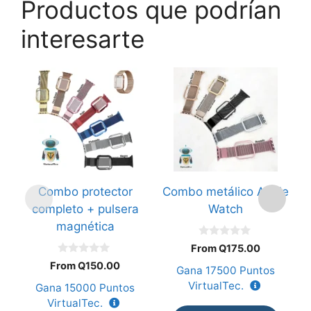
Productos que podrían
interesarte
Es
p
ti
mú
va
L
o
Combo protector
Combo metálico Apple
B
s
completo + pulsera
Watch
p
magnética
el
0
e
From
Q
175.00
d
0
e
la
From
Q
150.00
Gana
17500
Puntos
G
d
5
e
p
VirtualTec.
Gana
15000
Puntos
5
d
VirtualTec.