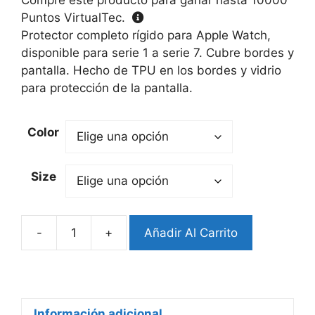
Puntos VirtualTec.
Protector completo rígido para Apple Watch,
disponible para serie 1 a serie 7. Cubre bordes y
pantalla. Hecho de TPU en los bordes y vidrio
para protección de la pantalla.
Color
Size
-
+
Añadir Al Carrito
Bumper
completo
Apple
Watch
(Serie
Información adicional