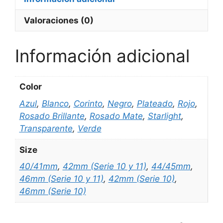
4
Valoraciones (0)
a
11)
cantidad
Información adicional
Color
Azul
,
Blanco
,
Corinto
,
Negro
,
Plateado
,
Rojo
,
Rosado Brillante
,
Rosado Mate
,
Starlight
,
Transparente
,
Verde
Size
40/41mm
,
42mm (Serie 10 y 11)
,
44/45mm
,
46mm (Serie 10 y 11)
,
42mm (Serie 10)
,
46mm (Serie 10)