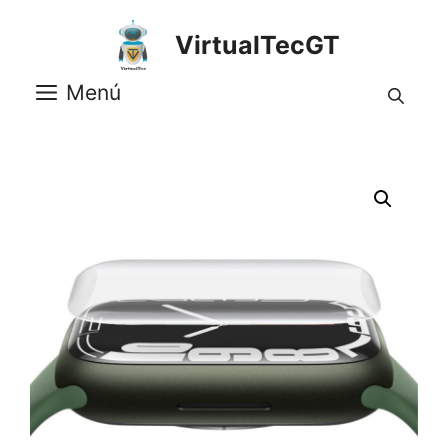
Saltar
al
VirtualTecGT
contenido
Menú