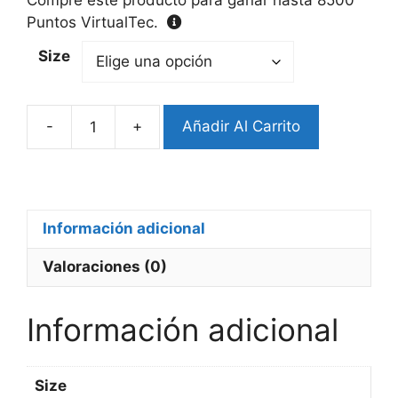
Puntos VirtualTec.
Size
-
+
Añadir Al Carrito
Vidrio
templado
Apple
Watch
Serie
Información adicional
10
Valoraciones (0)
y
posterior
cantidad
Información adicional
Size