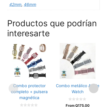
42mm
,
46mm
Productos que podrían
interesarte
Es
p
ti
mú
va
L
o
Combo protector
Combo metálico Apple
B
s
completo + pulsera
Watch
p
magnética
el
0
e
From
Q
175.00