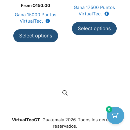
d
0
e
la
From
Q
150.00
Gana
17500
Puntos
G
d
5
e
p
VirtualTec.
Gana
15000
Puntos
5
d
VirtualTec.
p
Select options
Select options
0
VirtualTecGT
Guatemala 2026. Todos los derechos
reservados.