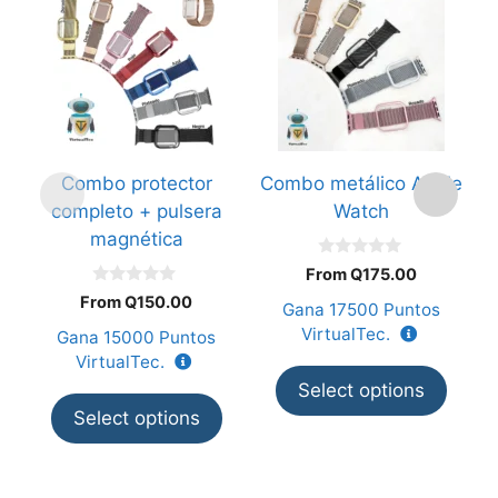
p
ti
mú
va
L
o
Combo protector
Combo metálico Apple
B
s
completo + pulsera
Watch
p
magnética
el
0
e
From
Q
175.00
d
0
e
la
From
Q
150.00
Gana
17500
Puntos
G
d
5
e
p
VirtualTec.
Gana
15000
Puntos
5
d
VirtualTec.
p
Select options
Select options