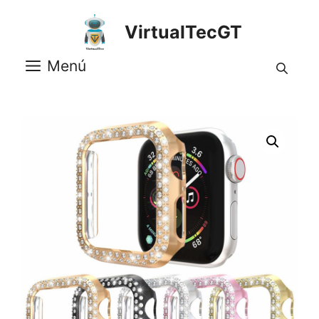
Saltar
al
VirtualTecGT
contenido
Menú