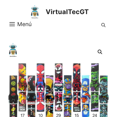
Saltar
al
VirtualTecGT
contenido
Menú