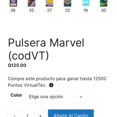
Pulsera Marvel
(codVT)
Q
125.00
Compre este producto para ganar hasta
12500
Puntos VirtualTec.
Color
-
+
Añadir Al Carrito