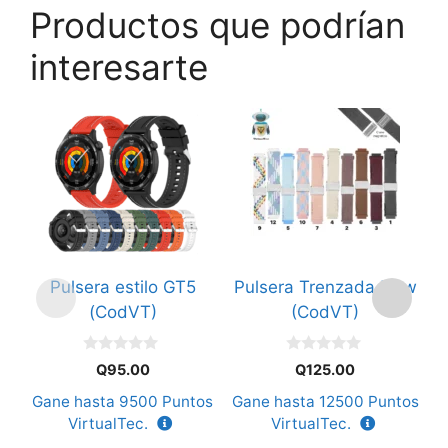
Productos que podrían
interesarte
Este
Este
Es
producto
producto
p
tiene
tiene
ti
múltiples
múltiples
mú
variantes.
variantes.
va
Las
Las
L
opciones
opciones
o
Pulsera estilo GT5
Pulsera Trenzada New
se
se
s
(CodVT)
(CodVT)
pueden
pueden
p
elegir
elegir
el
0
0
en
en
e
Q
95.00
Q
125.00
d
d
e
e
la
la
la
Gane hasta
9500
Puntos
Gane hasta
12500
Puntos
G
5
5
página
página
p
VirtualTec.
VirtualTec.
de
de
d