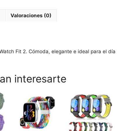
2
Milanese
l
Valoraciones (0)
Loop
cantidad
atch Fit 2. Cómoda, elegante e ideal para el día
an interesarte
Este
Este
Este
producto
producto
prod
tiene
tiene
tiene
múltiples
múltiples
múlti
variantes.
variantes.
varia
Las
Las
Las