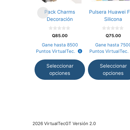
opciones
opciones
Pack Charms
Pulsera Huawei F
se
se
Decoración
Silicona
pueden
pueden
elegir
elegir
0
0
en
en
Q
85.00
Q
75.00
d
d
e
e
la
la
Gane hasta
8500
Gane hasta
750
5
5
página
página
Puntos VirtualTec.
Puntos VirtualTec.
de
de
producto
producto
Seleccionar
Seleccionar
opciones
opciones
2026 VirtualTecGT Versión 2.0