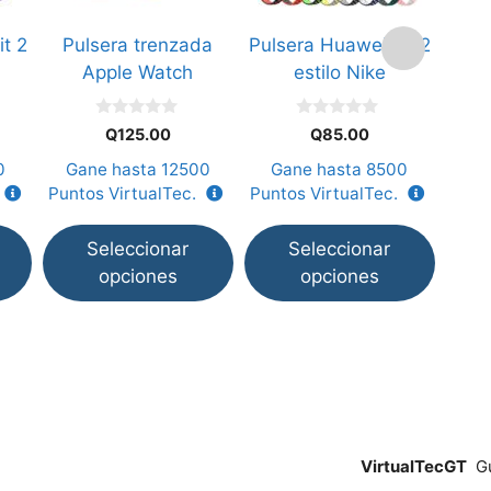
opciones
opciones
opci
it 2
Pulsera trenzada
Pulsera Huawei Fit 2
Pu
se
se
se
Apple Watch
estilo Nike
Gla
pueden
pueden
pued
elegir
elegir
elegi
0
0
en
en
en
Q
125.00
Q
85.00
d
d
e
e
la
la
la
0
Gane hasta
12500
Gane hasta
8500
Ga
5
5
página
página
pági
Puntos VirtualTec.
Puntos VirtualTec.
Punt
de
de
de
producto
producto
prod
Seleccionar
Seleccionar
opciones
opciones
VirtualTecGT
Gu