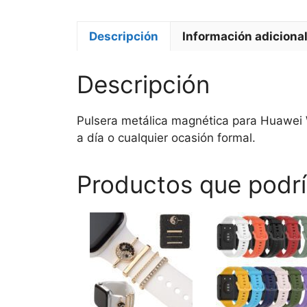
Descripción
Información adiciona
Descripción
Pulsera metálica magnética para Huawei W
a día o cualquier ocasión formal.
Productos que podrí
Este
Este
producto
producto
tiene
tiene
múltiples
múltiples
variantes.
variantes.
Las
Las