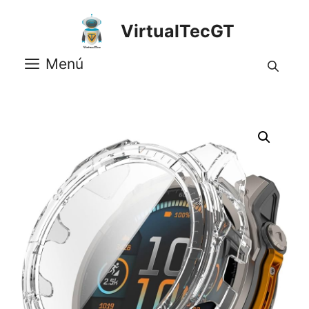
Saltar
al
VirtualTecGT
contenido
Menú