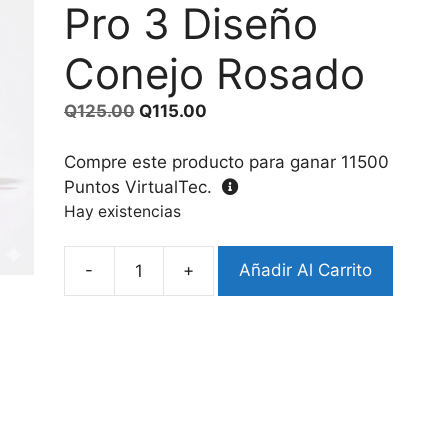
Pro 3 Diseño
Conejo Rosado
El
El
Q
125.00
Q
115.00
precio
precio
original
actual
Compre este producto para ganar
11500
era:
es:
Puntos VirtualTec.
Q125.00.
Q115.00.
Hay existencias
-
+
Añadir Al Carrito
Case
Airpods
Pro
3
Diseño
Conejo
Rosado