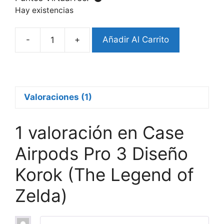
Hay existencias
-
+
Añadir Al Carrito
Case
Airpods
Pro
3
Diseño
Valoraciones (1)
Korok
(The
1 valoración en
Case
Legend
of
Airpods Pro 3 Diseño
Zelda)
Korok (The Legend of
cantidad
Zelda)