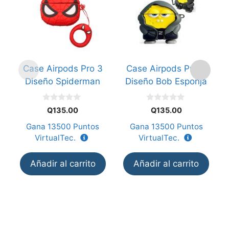
Case Airpods Pro 3
Case Airpods Pro 3
Diseño Spiderman
Diseño Bob Esponja
0
0
Q
135.00
Q
135.00
d
d
e
e
Gana
13500
Puntos
Gana
13500
Puntos
5
5
VirtualTec.
VirtualTec.
Añadir al carrito
Añadir al carrito