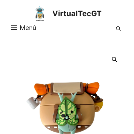
Saltar
al
VirtualTecGT
contenido
Menú