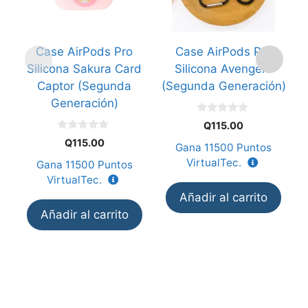
Case AirPods Pro
Case AirPods Pro
Silicona Sakura Card
Silicona Avengers
Captor (Segunda
(Segunda Generación)
Generación)
(
0
Q
115.00
d
0
e
Q
115.00
Gana
11500
Puntos
d
5
e
VirtualTec.
Gana
11500
Puntos
5
VirtualTec.
Añadir al carrito
Añadir al carrito