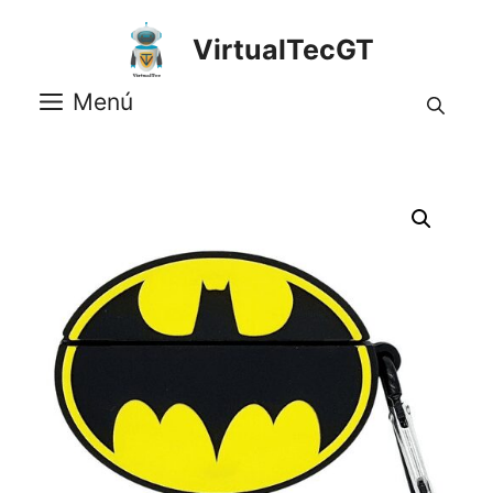
Saltar
al
VirtualTecGT
contenido
Menú