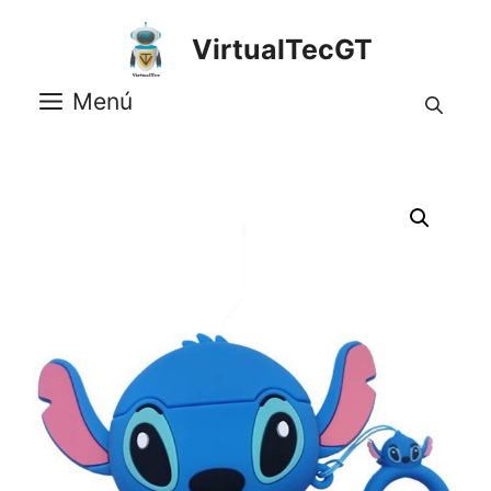
Saltar
al
VirtualTecGT
contenido
Menú