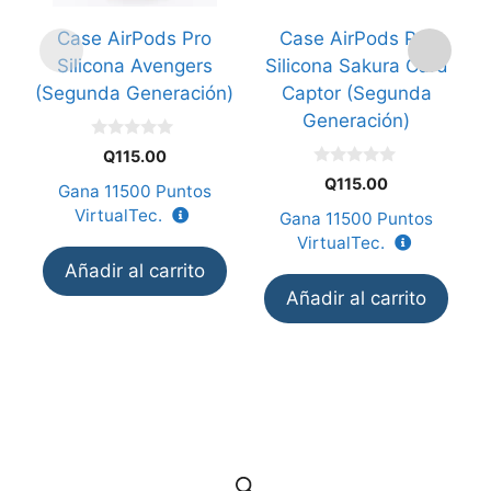
Case AirPods Pro
Case AirPods Pro
Silicona Avengers
Silicona Sakura Card
(Segunda Generación)
Captor (Segunda
Generación)
(
0
Q
115.00
d
0
e
Q
115.00
Gana
11500
Puntos
d
5
e
VirtualTec.
Gana
11500
Puntos
5
VirtualTec.
Añadir al carrito
Añadir al carrito