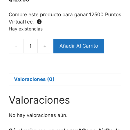
Compre este producto para ganar
12500
Puntos
VirtualTec.
Hay existencias
-
+
Añadir Al Carrito
Case
AirPods
Pro
Diseño
Stitch
Valoraciones (0)
(Segunda
Generación)
Valoraciones
cantidad
No hay valoraciones aún.