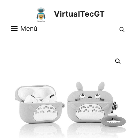
Saltar
al
VirtualTecGT
contenido
Menú