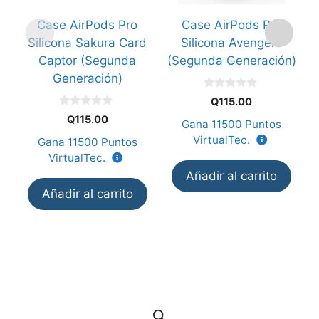
Case AirPods Pro
Case AirPods Pro
Silicona Sakura Card
Silicona Avengers
Captor (Segunda
(Segunda Generación)
Generación)
(
0
Q
115.00
d
0
e
Q
115.00
Gana
11500
Puntos
d
5
e
VirtualTec.
Gana
11500
Puntos
5
VirtualTec.
Añadir al carrito
Añadir al carrito