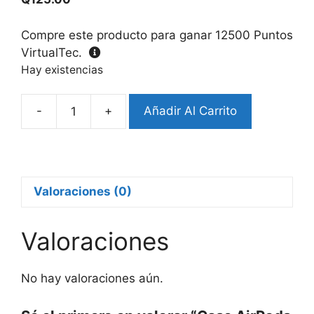
Compre este producto para ganar
12500
Puntos
VirtualTec.
Hay existencias
-
+
Añadir Al Carrito
Case
AirPods
Pro
Diseño
Totoro
Valoraciones (0)
(Segunda
Generación)
Valoraciones
cantidad
No hay valoraciones aún.