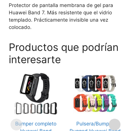
Protector de pantalla membrana de gel para
Huawei Band 7. Más resistente que el vidrio
templado. Prácticamente invisible una vez
colocado.
Productos que podrían
interesarte
Este
Este
Es
producto
producto
p
tiene
tiene
ti
múltiples
múltiples
mú
variantes.
variantes.
va
Las
Las
L
opciones
opciones
o
Bumper completo
Pulsera/Bumper
P
se
se
s
Huawei Band
Rugged Huawei Band