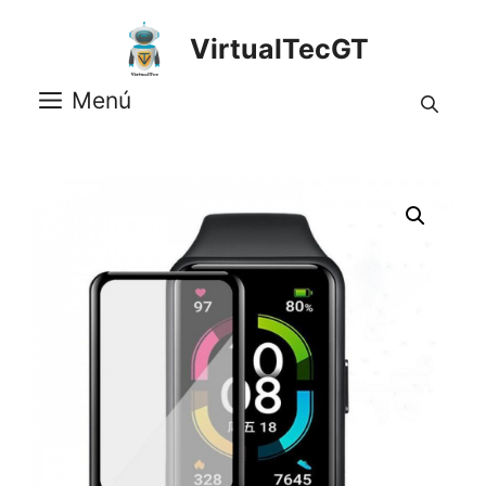
Saltar
al
VirtualTecGT
contenido
Menú