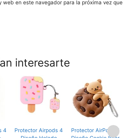
y web en este navegador para la próxima vez que
an interesarte
s 4
Protector Airpods 4
Protector AirPods 4
Prot
a
Diseño Helado
Diseño Cookie Bear
D