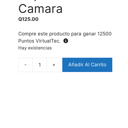
Camara
Q
125.00
Compre este producto para ganar
12500
Puntos VirtualTec.
Hay existencias
-
+
Añadir Al Carrito
Protector
Airpods
4
Diseño
Camara
cantidad