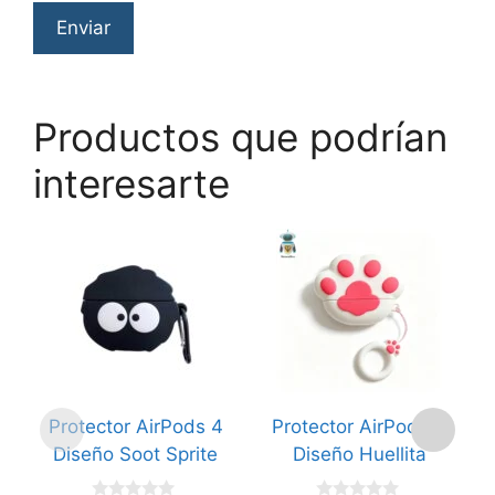
Productos que podrían
interesarte
Protector AirPods 4
Protector AirPods 4
Diseño Soot Sprite
Diseño Huellita
D