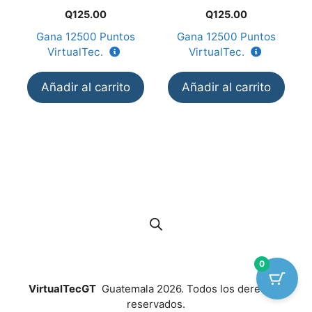
0
0
Q
125.00
Q
125.00
d
d
e
e
Gana
12500
Puntos
Gana
12500
Puntos
5
5
VirtualTec.
VirtualTec.
Añadir al carrito
Añadir al carrito
0
VirtualTecGT
Guatemala 2026. Todos los derechos
reservados.