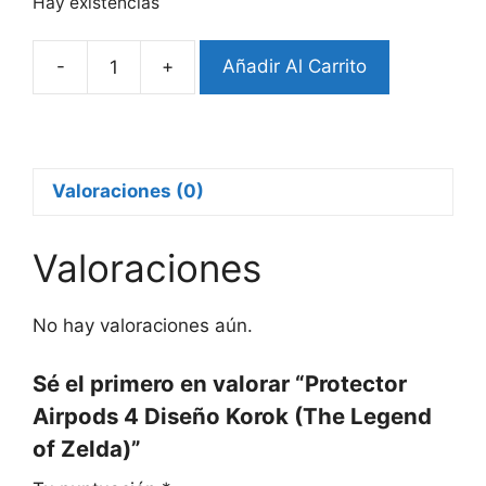
Hay existencias
-
+
Añadir Al Carrito
Protector
Airpods
4
Diseño
Korok
Valoraciones (0)
(The
Legend
Valoraciones
of
Zelda)
cantidad
No hay valoraciones aún.
Sé el primero en valorar “Protector
Airpods 4 Diseño Korok (The Legend
of Zelda)”