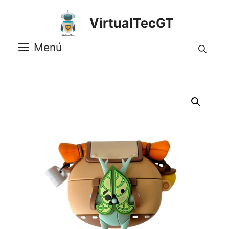
Saltar
al
VirtualTecGT
contenido
Menú