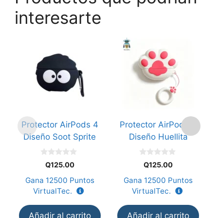
interesarte
Protector AirPods 4
Protector AirPods 4
Diseño Soot Sprite
Diseño Huellita
D
0
0
Q
125.00
Q
125.00
d
d
e
e
Gana
12500
Puntos
Gana
12500
Puntos
5
5
VirtualTec.
VirtualTec.
Añadir al carrito
Añadir al carrito