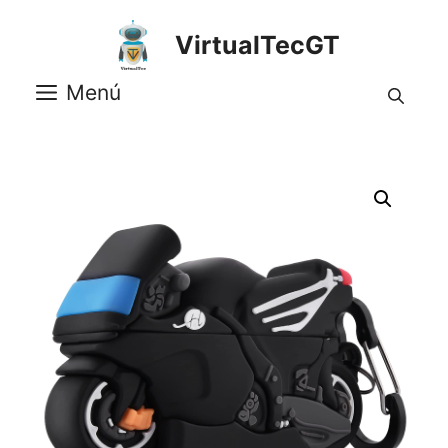
Saltar
al
VirtualTecGT
contenido
Menú