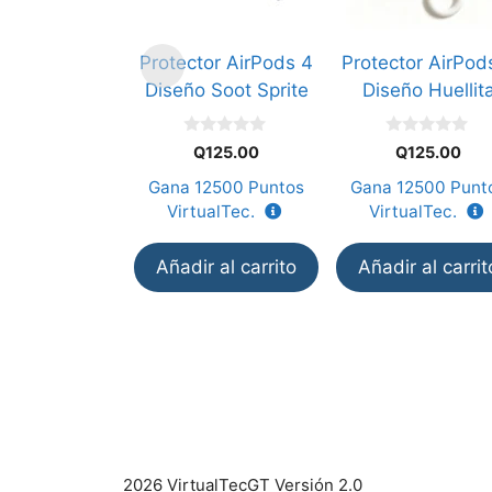
Protector AirPods 4
Protector AirPod
Diseño Soot Sprite
Diseño Huellit
0
0
Q
125.00
Q
125.00
d
d
e
e
Gana
12500
Puntos
Gana
12500
Punt
5
5
VirtualTec.
VirtualTec.
Añadir al carrito
Añadir al carrit
2026 VirtualTecGT Versión 2.0