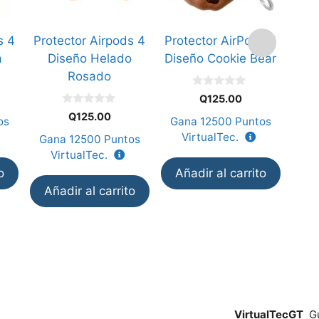
s 4
Protector Airpods 4
Protector AirPods 4
Prot
a
Diseño Helado
Diseño Cookie Bear
D
Rosado
0
Q
125.00
d
0
e
Q
125.00
os
Gana
12500
Puntos
Ga
d
5
e
VirtualTec.
V
Gana
12500
Puntos
5
VirtualTec.
o
Añadir al carrito
Añ
Añadir al carrito
VirtualTecGT
Gu