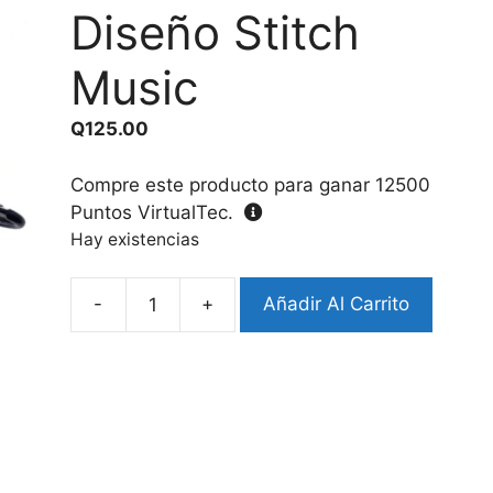
Diseño Stitch
Music
Q
125.00
Compre este producto para ganar
12500
Puntos VirtualTec.
Hay existencias
-
+
Añadir Al Carrito
Protector
AirPods
4
Diseño
Stitch
Music
cantidad