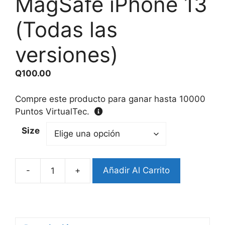
MagSafe iPhone 13
(Todas las
versiones)
Q
100.00
Compre este producto para ganar hasta
10000
Puntos VirtualTec.
Size
-
+
Añadir Al Carrito
Protector
anticaídas
MagSafe
iPhone