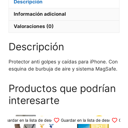
13
Descripción
(Todas
Información adicional
las
versiones)
Valoraciones (0)
cantidad
Descripción
Protector anti golpes y caídas para iPhone. Con
esquina de burbuja de aire y sistema MagSafe.
Productos que podrían
interesarte
Este
Este
Es
Guardar en la lista de deseos
Guardar en la lista de deseos
Guar
producto
producto
p