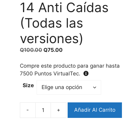
14 Anti Caídas
(Todas las
versiones)
El
El
Q
100.00
Q
75.00
precio
precio
original
actual
Compre este producto para ganar hasta
era:
es:
7500
Puntos VirtualTec.
Q100.00.
Q75.00.
Size
-
+
Añadir Al Carrito
Protector
iPhone
14
Anti