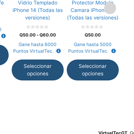
fe
Vidrio Templado
Protector Modulo
Prot
se
se
se
iPhone 14 (Todas las
Camara iPhone 14
Mag
pueden
pueden
pued
versiones)
(Todas las versiones)
(Tod
elegir
elegir
elegi
en
en
en
0
0
0
la
la
la
Rango
Q
50.00
-
Q
60.00
Q
50.00
d
d
de
e
e
página
página
pági
Gane hasta
6000
Gane hasta
5000
Ga
5
5
precios:
de
de
de
Puntos VirtualTec.
Puntos VirtualTec.
Punt
desde
producto
producto
prod
Q50.00
Seleccionar
Seleccionar
hasta
Q60.00
opciones
opciones
VirtualTecGT
Gu