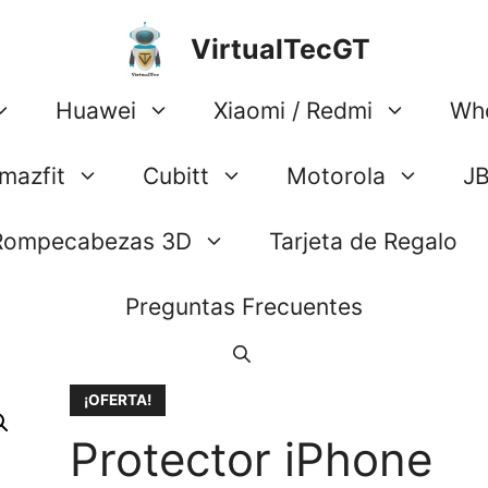
VirtualTecGT
Huawei
Xiaomi / Redmi
Wh
mazfit
Cubitt
Motorola
J
Rompecabezas 3D
Tarjeta de Regalo
Preguntas Frecuentes
¡OFERTA!
Protector iPhone