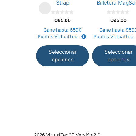
Strap
Billetera MagSa
se
se
pueden
pueden
0
0
elegir
elegir
Q
65.00
Q
95.00
d
d
e
e
en
en
Gane hasta
6500
Gane hasta
950
5
5
la
la
Puntos VirtualTec.
Puntos VirtualTec.
página
página
de
de
Seleccionar
Seleccionar
producto
producto
opciones
opciones
2026 VirtualTecGT Versión 2.0