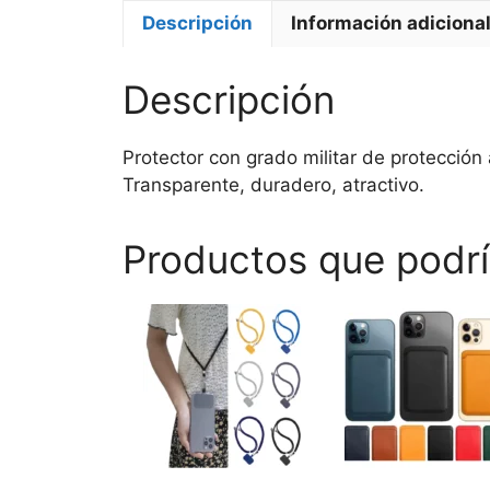
Descripción
Información adiciona
Descripción
Protector con grado militar de protección 
Transparente, duradero, atractivo.
Productos que podrí
Este
Este
producto
producto
tiene
tiene
múltiples
múltiples
variantes.
variantes.
Las
Las
opciones
opciones