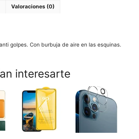
Caídas
l
Valoraciones (0)
(Todas
las
versiones)
cantidad
anti golpes. Con burbuja de aire en las esquinas.
an interesarte
Este
Este
Este
producto
producto
prod
tiene
tiene
tiene
múltiples
múltiples
múlti
variantes.
variantes.
varia
Las
Las
Las
opciones
opciones
opci