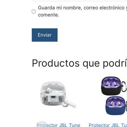
Guarda mi nombre, correo electrónico 
comente.
Productos que podrí
Este
producto
tiene
múltiples
variantes.
Las
opciones
Protector JBL Tune
Protector JBL T