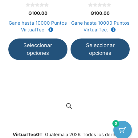
en
en
e
0
0
la
la
la
Q
100.00
Q
100.00
G
d
d
e
e
página
página
p
Gane hasta
10000
Puntos
Gane hasta
10000
Puntos
5
5
de
de
d
VirtualTec.
VirtualTec.
producto
producto
p
Seleccionar
Seleccionar
opciones
opciones
0
VirtualTecGT
Guatemala 2026. Todos los derechos