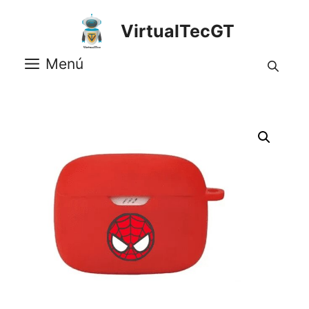
Saltar
al
VirtualTecGT
contenido
Menú