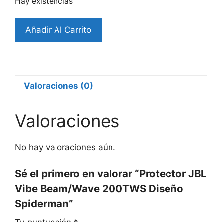
Hay existencias
Protector
Añadir Al Carrito
JBL
Vibe
Beam/Wave
200TWS
Diseño
Valoraciones (0)
Spiderman
cantidad
Valoraciones
No hay valoraciones aún.
Sé el primero en valorar “Protector JBL
Vibe Beam/Wave 200TWS Diseño
Spiderman”
Tu puntuación
*