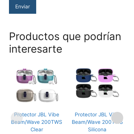
Productos que podrían
interesarte
Este
Este
Es
producto
producto
p
tiene
tiene
ti
múltiples
múltiples
mú
variantes.
variantes.
va
Las
Las
L
opciones
opciones
o
Protector JBL Vibe
Protector JBL Vibe
P
se
se
s
Beam/Wave 200TWS
Beam/Wave 200TWS
3
pueden
pueden
p
Clear
Silicona
elegir
elegir
el