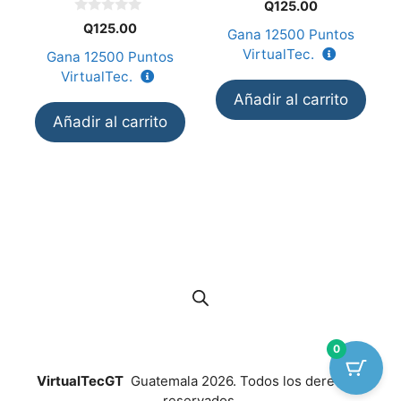
0
Q
125.00
d
0
e
Q
125.00
Gana
12500
Puntos
d
5
e
VirtualTec.
Gana
12500
Puntos
5
VirtualTec.
Añadir al carrito
Añadir al carrito
0
VirtualTecGT
Guatemala 2026. Todos los derechos
reservados.