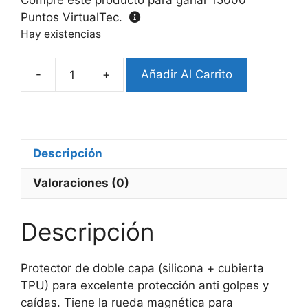
Puntos VirtualTec.
Hay existencias
-
+
Añadir Al Carrito
Protector
MagSafe
Samsung
S26
Ultra
Descripción
Color
Valoraciones (0)
Celeste
cantidad
Descripción
Protector de doble capa (silicona + cubierta
TPU) para excelente protección anti golpes y
caídas. Tiene la rueda magnética para